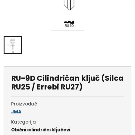
RU-9D Cilindričan ključ (Silca
RU25 / Errebi RU27)
Proizvođač
JMA
Kategorija
Obični cilindrični ključevi