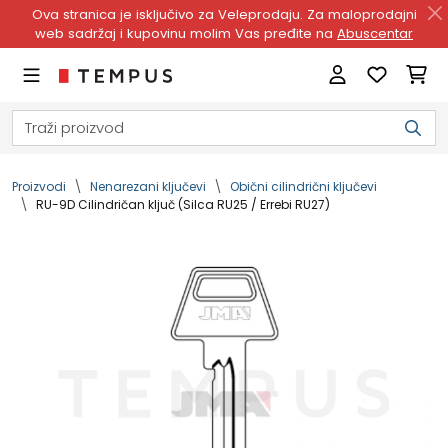
Ova stranica je isključivo za Veleprodaju. Za maloprodajni
web sadržaj i kupovinu molim Vas pređite na
Abuscentar
Proizvodi
Nenarezani ključevi
Obični cilindrični ključevi
RU-9D Cilindričan ključ (Silca RU25 / Errebi RU27)