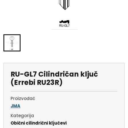
RU-GL7 Cilindričan ključ
(Errebi RU23R)
Proizvođač
JMA
Kategorija
Obični cilindrični ključevi