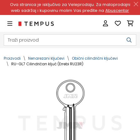
Ova stranica je isključivo za Veleprodaju. Za maloprodajni
web sadržaj i kupovinu molim Vas pređite na
Abuscentar
Proizvodi
Nenarezani ključevi
Obični cilindrični ključevi
RU-GL7 Cilindričan ključ (Errebi RU23R)