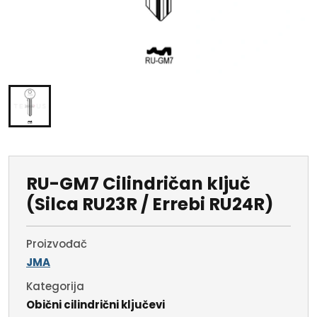
RU-GM7 Cilindričan ključ
(Silca RU23R / Errebi RU24R)
Proizvođač
JMA
Kategorija
Obični cilindrični ključevi