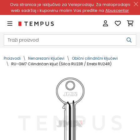
Ova stranica je isključivo za Veleprodaju. Za maloprodajni
web sadržaj i kupovinu molim Vas pređite na
Abuscentar
Proizvodi
Nenarezani ključevi
Obični cilindrični ključevi
RU-GM7 Cilindričan ključ (Silca RU23R / Errebi RU24R)