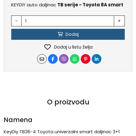
KEYDIY auto daljinac
TB serije
- Toyota 8A smart
-
+
Dodaj
Dodaj u listu želja
O proizvodu
Namena
KeyDiy TB36-4 Toyota univerzalni smart daljinac 3+1