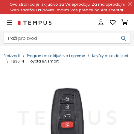
Ova stranica je isključivo za Veleprodaju. Za maloprodajni
web sadržaj i kupovinu molim Vas pređite na
Abuscentar
Proizvodi
Program auto ključeva i opreme
KeyDiy auto daljinci
TB36-4 - Toyota 8A smart