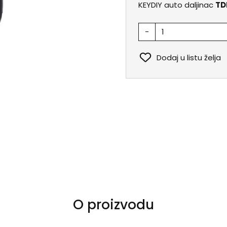
KEYDIY auto daljinac
TD
-
Dodaj u listu želja
O proizvodu