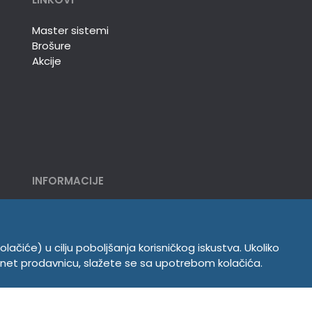
Master sistemi
Brošure
Akcije
INFORMACIJE
Politika o kolačićima
Uslovi korišćenja
Politika privatnosti
olačiće) u cilju poboljšanja korisničkog iskustva. Ukoliko
ernet prodavnicu, slažete se sa upotrebom kolačića.