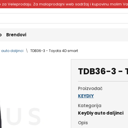
ivo za Veleprodaju. Za maloprodajni web sadržaj i kupovinu molim V
o
Brendovi
 auto daljinci
TDB36-3 - Toyota 4D smart
TDB36-3 - 
Proizvođač
KEYDIY
Kategorija
KeyDiy auto daljinci
Opis