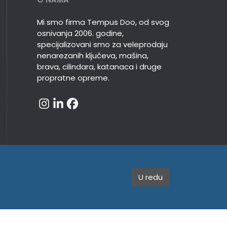
Mi smo firma Tempus Doo, od svog
osnivanja 2006. godine,
specijalizovani smo za veleprodaju
nenarezanih ključeva, mašina,
brava, cilindara, katanaca i druge
propratne opreme.
U redu