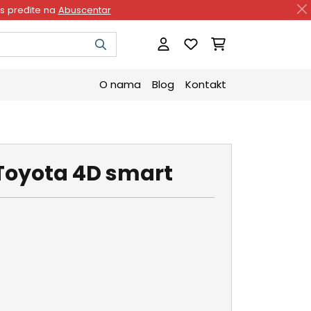
as pređite na
Abuscentar
O nama
Blog
Kontakt
Toyota 4D smart