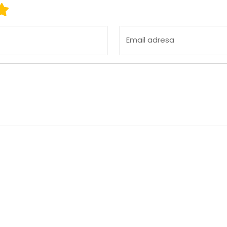
 3
ena 4
Ocena 5
Email adresa