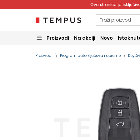
Ova stranica je isključ
Proizvodi
Na akciji
Novo
Istaknut
Proizvodi
Program auto ključeva i opreme
KeyDiy