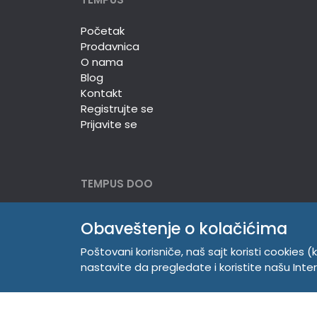
Početak
Prodavnica
O nama
Blog
Kontakt
Registrujte se
Prijavite se
TEMPUS DOO
Trg Komenskog 2, 21000
Obaveštenje o kolačićima
Novi Sad, Srbija
Telefon:
381 21 529 883
Poštovani korisniče, naš sajt koristi cookies (k
Mobilni:
381 63 529 608
nastavite da pregledate i koristite našu Int
PIB 104345469
Matični broj 20150718