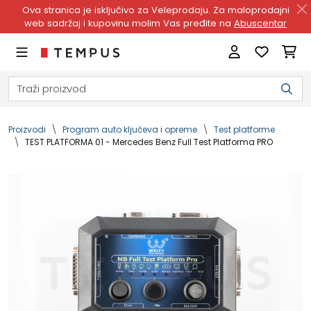
Ova stranica je isključivo za Veleprodaju. Za maloprodajni
web sadržaj i kupovinu molim Vas pređite na
Abuscentar
Proizvodi
Program auto ključeva i opreme
Test platforme
TEST PLATFORMA 01 - Mercedes Benz Full Test Platforma PRO