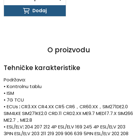
Dodaj
Dodaj
O proizvodu
Tehničke karakteristike
Podržava:
• Kontrolnu tablu
• ISM
• 7G TCU
• ECUs
:
CR3.XX CR4.XX CR5 CR6，CR60.XX，SIM271DE2.0
SIM4LKE SIM271KE2.0 CRD.11 CRD2.XX ME9.7 MED17.7.X SIM266
ME2.7，ME2.8
• ESL/ELV
:
204 207 212 4P ESL/ELV 169 245 4P ESL/ELV 203
3PIN ESL/ELV 203 211 219 209 906 639 5PIN ESL/ELV 202 208