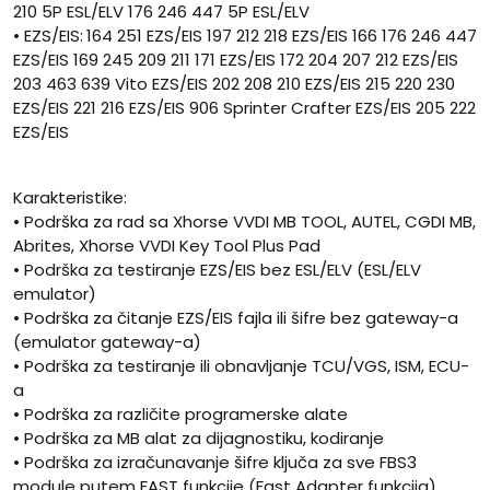
210 5P ESL/ELV 176 246 447 5P ESL/ELV
• EZS/EIS:
164 251 EZS/EIS 197 212 218 EZS/EIS 166 176 246 447
EZS/EIS 169 245 209 211 171 EZS/EIS 172 204 207 212 EZS/EIS
203 463 639 Vito EZS/EIS 202 208 210 EZS/EIS 215 220 230
EZS/EIS 221 216 EZS/EIS 906 Sprinter Crafter EZS/EIS 205 222
EZS/EIS
Karakteristike:
• Podrška za rad sa Xhorse VVDI MB TOOL, AUTEL, CGDI MB,
Abrites, Xhorse VVDI Key Tool Plus Pad
• Podrška za testiranje EZS/EIS bez ESL/ELV (ESL/ELV
emulator)
• Podrška za čitanje EZS/EIS fajla ili šifre bez gateway-a
(emulator gateway-a)
• Podrška za testiranje ili obnavljanje TCU/VGS, ISM, ECU-
a
• Podrška za različite programerske alate
• Podrška za MB alat za dijagnostiku, kodiranje
• Podrška za izračunavanje šifre ključa za sve FBS3
module putem FAST funkcije (Fast Adapter funkcija)