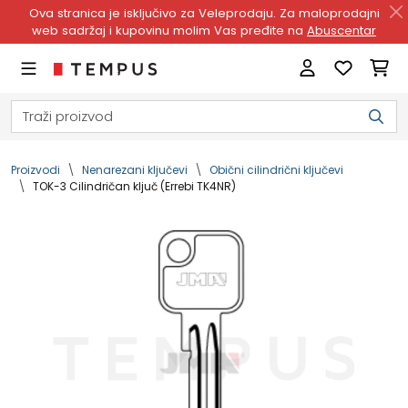
Ova stranica je isključivo za Veleprodaju. Za maloprodajni
web sadržaj i kupovinu molim Vas pređite na
Abuscentar
Proizvodi
Nenarezani ključevi
Obični cilindrični ključevi
TOK-3 Cilindričan ključ (Errebi TK4NR)