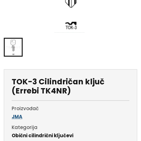
TOK-3 Cilindričan ključ
(Errebi TK4NR)
Proizvođač
JMA
Kategorija
Obični cilindrični ključevi