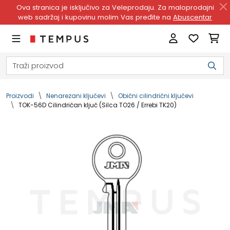
Ova stranica je isključivo za Veleprodaju. Za maloprodajni
web sadržaj i kupovinu molim Vas pređite na
Abuscentar
Proizvodi
Nenarezani ključevi
Obični cilindrični ključevi
TOK-56D Cilindričan ključ (Silca TO26 / Errebi TK20)