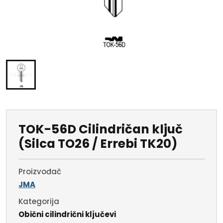
TOK-56D Cilindričan ključ
(Silca TO26 / Errebi TK20)
Proizvođač
JMA
Kategorija
Obični cilindrični ključevi