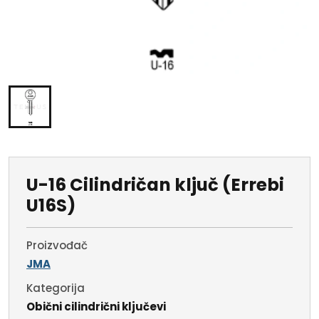
U-16 Cilindričan ključ (Errebi
U16S)
Proizvođač
JMA
Kategorija
Obični cilindrični ključevi