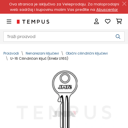
Ova stranica je isključivo za Veleprodaju. Za maloprodajni
web sadržaj i kupovinu molim Vas pređite na
Abuscentar
Proizvodi
Nenarezani ključevi
Obični cilindrični ključevi
U-16 Cilindričan ključ (Errebi U16S)