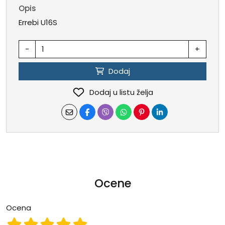
Opis
Errebi U16S
-
+
Dodaj
Dodaj u listu želja
Ocene
Ocena
Ocena 1
Ocena 2
Ocena 3
Ocena 4
Ocena 5