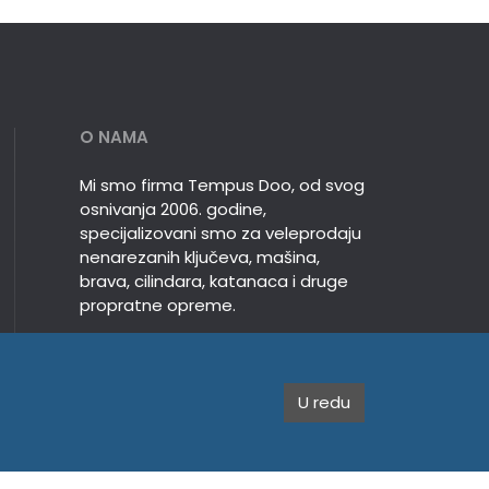
O NAMA
Mi smo firma Tempus Doo, od svog
osnivanja 2006. godine,
specijalizovani smo za veleprodaju
nenarezanih ključeva, mašina,
brava, cilindara, katanaca i druge
propratne opreme.
U redu