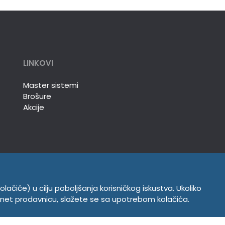
LINKOVI
Master sistemi
Brošure
Akcije
olačiće) u cilju poboljšanja korisničkog iskustva. Ukoliko
INFORMACIJE
ernet prodavnicu, slažete se sa upotrebom kolačića.
Politika o kolačićima