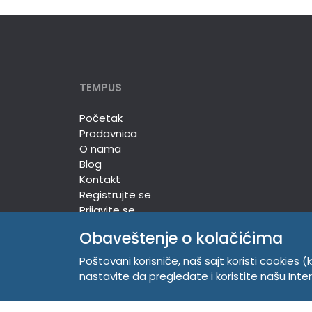
TEMPUS
Početak
Prodavnica
O nama
Blog
Kontakt
Registrujte se
Prijavite se
Obaveštenje o kolačićima
Poštovani korisniče, naš sajt koristi cookies (k
TEMPUS DOO
nastavite da pregledate i koristite našu Int
Trg Komenskog 2, 21000