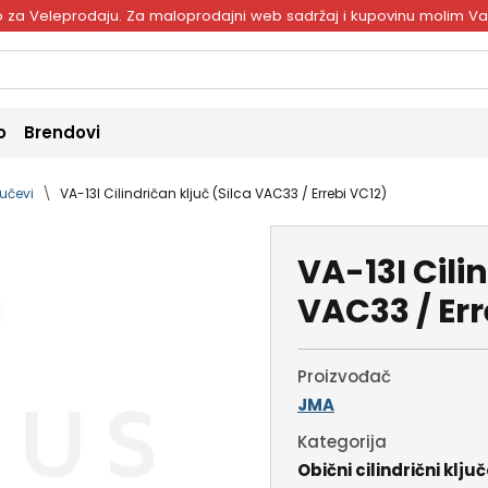
ivo za Veleprodaju. Za maloprodajni web sadržaj i kupovinu molim V
o
Brendovi
jučevi
VA-13I Cilindričan ključ (Silca VAC33 / Errebi VC12)
VA-13I Cili
VAC33 / Err
Proizvođač
JMA
Kategorija
Obični cilindrični ključ