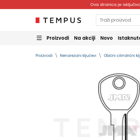
Ova stranica je isključ
Proizvodi
Na akciji
Novo
Istaknut
Proizvodi
Nenarezani ključevi
Obični cilindrični kl