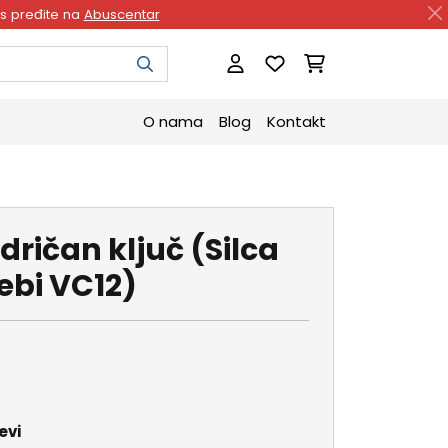
as pređite na
Abuscentar
O nama
Blog
Kontakt
ndričan ključ (Silca
ebi VC12)
evi