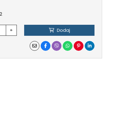
2
+
Dodaj