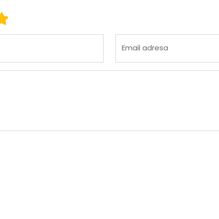
 3
ena 4
Ocena 5
Email adresa