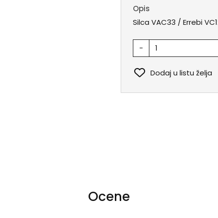
Opis
Silca VAC33 / Errebi VC1
-
Dodaj u listu želja
Ocene