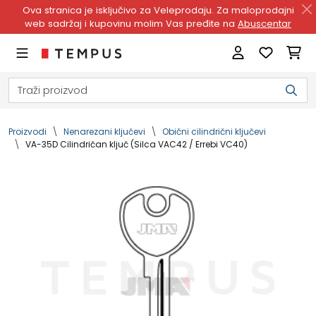
Ova stranica je isključivo za Veleprodaju. Za maloprodajni
web sadržaj i kupovinu molim Vas pređite na
Abuscentar
Proizvodi
Nenarezani ključevi
Obični cilindrični ključevi
VA-35D Cilindričan ključ (Silca VAC42 / Errebi VC40)