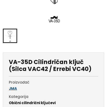
VA-35D Cilindričan ključ
(Silca VAC42 / Errebi VC40)
Proizvođač
JMA
Kategorija
Obični cilindrični ključevi