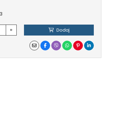
33
+
Dodaj