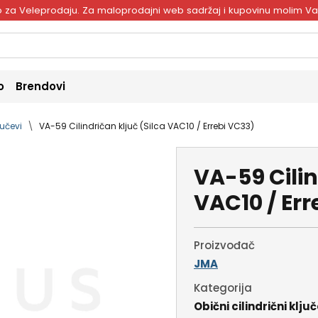
ivo za Veleprodaju. Za maloprodajni web sadržaj i kupovinu molim V
o
Brendovi
jučevi
VA-59 Cilindričan ključ (Silca VAC10 / Errebi VC33)
VA-59 Cilin
VAC10 / Err
Proizvođač
JMA
Kategorija
Obični cilindrični ključ