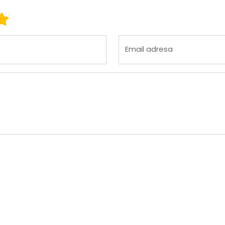
 3
ena 4
Ocena 5
Email adresa