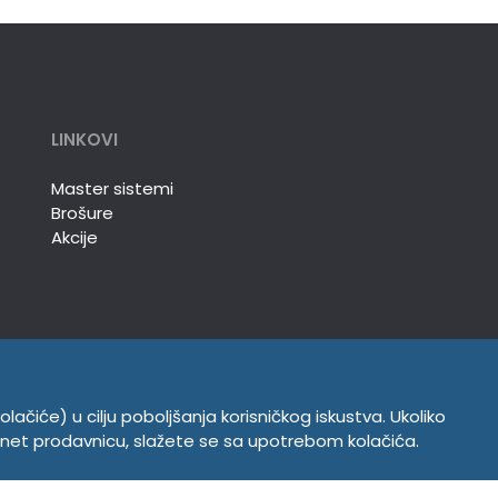
LINKOVI
Master sistemi
Brošure
Akcije
olačiće) u cilju poboljšanja korisničkog iskustva. Ukoliko
INFORMACIJE
ernet prodavnicu, slažete se sa upotrebom kolačića.
Politika o kolačićima