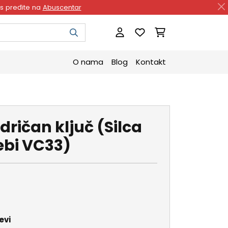
as pređite na
Abuscentar
O nama
Blog
Kontakt
dričan ključ (Silca
ebi VC33)
evi