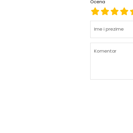
Ocena
Ocena 1
Ocena 2
Ocena
Oc
Ime i prezime
Komentar