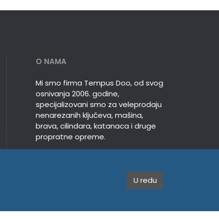
O NAMA
Mi smo firma Tempus Doo, od svog
osnivanja 2006. godine,
specijalizovani smo za veleprodaju
nenarezanih ključeva, mašina,
brava, cilindara, katanaca i druge
propratne opreme.
U redu