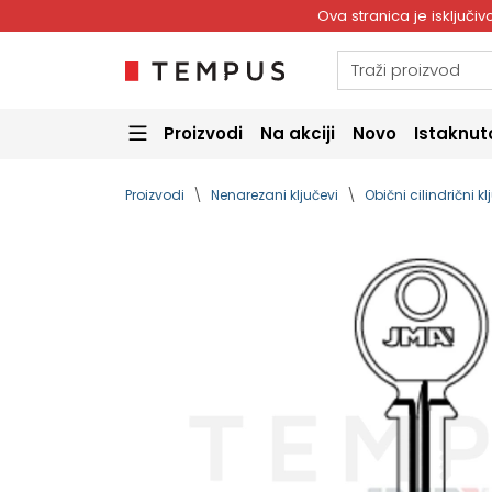
Ova stranica je isključ
Proizvodi
Na akciji
Novo
Istaknut
Proizvodi
Nenarezani ključevi
Obični cilindrični kl