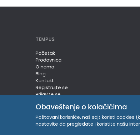
TEMPUS
Početak
Prodavnica
O nama
Blog
Kontakt
Registrujte se
Prijavite se
Obaveštenje o kolačićima
Poštovani korisniče, naš sajt koristi cookies (k
TEMPUS DOO
nastavite da pregledate i koristite našu Int
Trg Komenskog 2, 21000