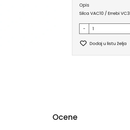
Opis
Silca VAC10 / Errebi VC
-
Dodaj u listu želja
Ocene