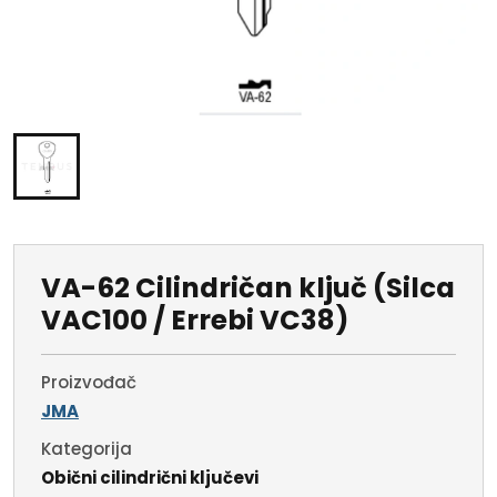
VA-62 Cilindričan ključ (Silca
VAC100 / Errebi VC38)
Proizvođač
JMA
Kategorija
Obični cilindrični ključevi