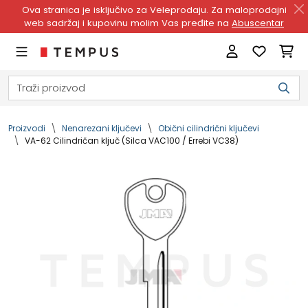
Ova stranica je isključivo za Veleprodaju. Za maloprodajni
web sadržaj i kupovinu molim Vas pređite na
Abuscentar
Proizvodi
Nenarezani ključevi
Obični cilindrični ključevi
VA-62 Cilindričan ključ (Silca VAC100 / Errebi VC38)