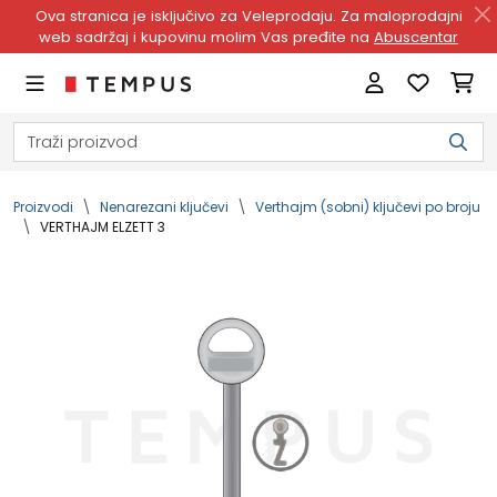
Ova stranica je isključivo za Veleprodaju. Za maloprodajni
web sadržaj i kupovinu molim Vas pređite na
Abuscentar
Proizvodi
Nenarezani ključevi
Verthajm (sobni) ključevi po broju
VERTHAJM ELZETT 3