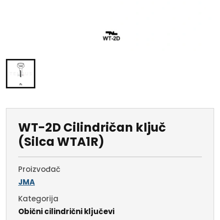
WT-2D Cilindričan ključ
(Silca WTA1R)
Proizvođač
JMA
Kategorija
Obični cilindrični ključevi