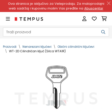
Ova stranica je isključivo za Veleprodaju. Za maloprodajni
web sadržaj i kupovinu molim Vas pređite na
Abuscentar
Proizvodi
Nenarezani ključevi
Obični cilindrični ključevi
WT-2D Cilindričan ključ (Silca WTA1R)