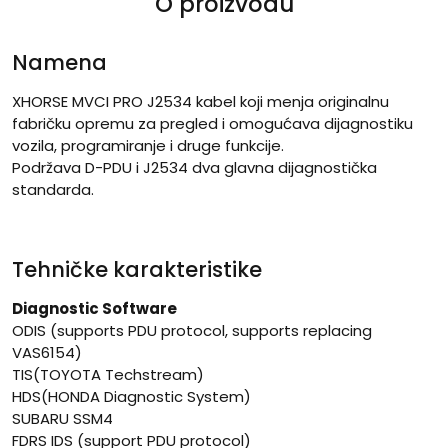
O proizvodu
Namena
XHORSE MVCI PRO J2534 k
abel koji menja
originalnu
fabričku opremu za pregled i omogućava dijagnostiku
vozila, programiranje i druge funkcije.
Podržava
D-PDU i J2534 dva glavna dijagnostička
standarda.
Tehničke karakteristike
Diagnostic Software
ODIS (supports PDU protocol, supports replacing
VAS6154)
TIS(TOYOTA Techstream)
HDS(HONDA Diagnostic System)
SUBARU SSM4
FDRS IDS (support PDU protocol)