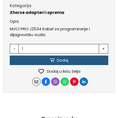
Kategorija
Xhorse adapteri i oprema
Opis
MVCI PRO J2534 Kabel za programiranje i
dijagnostiku vozila
-
+
Dodaj
Dodaj u listu želja