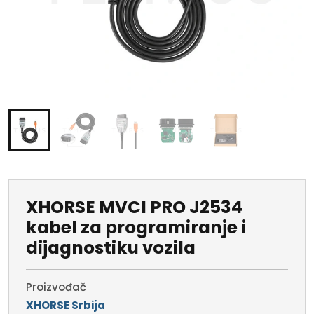
XHORSE MVCI PRO J2534
kabel za programiranje i
dijagnostiku vozila
Proizvođač
XHORSE Srbija