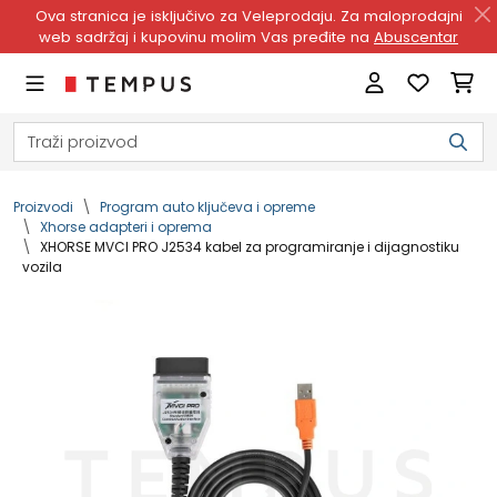
Ova stranica je isključivo za Veleprodaju. Za maloprodajni
web sadržaj i kupovinu molim Vas pređite na
Abuscentar
Proizvodi
Program auto ključeva i opreme
Xhorse adapteri i oprema
XHORSE MVCI PRO J2534 kabel za programiranje i dijagnostiku
vozila