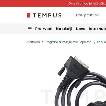
Ova stranica je isključ
Proizvodi
Na akciji
Novo
Istaknut
Proizvodi
Program auto ključeva i opreme
Xhors