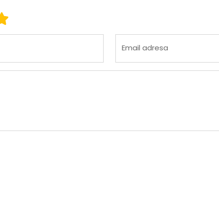
 3
ena 4
Ocena 5
Email adresa