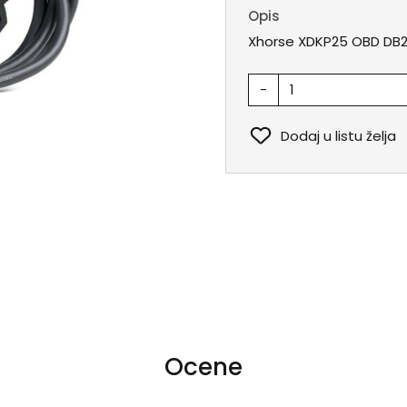
Opis
Xhorse XDKP25 OBD DB25
-
Dodaj u listu želja
Ocene