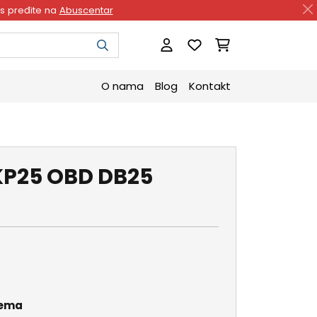
as pređite na
Abuscentar
O nama
Blog
Kontakt
KP25 OBD DB25
rema