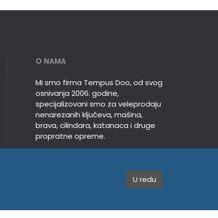
O NAMA
Mi smo firma Tempus Doo, od svog
osnivanja 2006. godine,
specijalizovani smo za veleprodaju
nenarezanih ključeva, mašina,
brava, cilindara, katanaca i druge
propratne opreme.
U redu