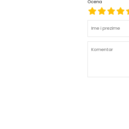
Ocena
Ocena 1
Ocena 2
Ocena
Oc
Ime i prezime
Komentar