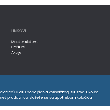
LINKOVI
Master sistemi
Brošure
Akcije
olačiće) u cilju poboljšanja korisničkog iskustva. Ukoliko
INFORMACIJE
ernet prodavnicu, slažete se sa upotrebom kolačića.
Politika o kolačićima