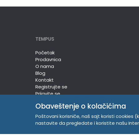
TEMPUS
Početak
Prodavnica
O nama
Blog
Kontakt
Registrujte se
Prijavite se
Obaveštenje o kolačićima
Poštovani korisniče, naš sajt koristi cookies (k
TEMPUS DOO
nastavite da pregledate i koristite našu Int
Trg Komenskog 2, 21000