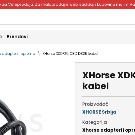
ivo za Veleprodaju. Za maloprodajni web sadržaj i kupovinu molim V
o
Brendovi
e adapteri i oprema
XHorse XDKP25 OBD DB25 kabel
XHorse XD
kabel
Proizvođač
XHORSE Srbija
Kategorija
Xhorse adapteri i op