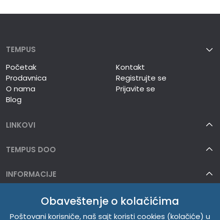
TEMPUS
Početak
Kontakt
Prodavnica
Registrujte se
O nama
Prijavite se
Blog
LINKOVI
TEMPUS DOO
INFORMACIJE
O NAMA
Obaveštenje o kolačićima
Poštovani korisniče, naš sajt koristi cookies (kolačiće) u