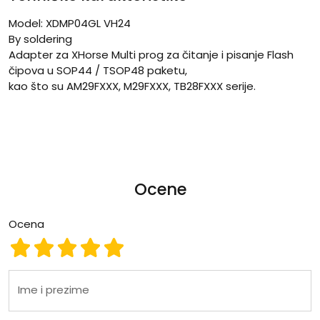
Model: XDMP04GL VH24
By soldering
Adapter za XHorse Multi prog za čitanje i pisanje Flash
čipova u SOP44 / TSOP48 paketu,
kao što su AM29FXXX, M29FXXX, TB28FXXX serije.
Ocene
Ocena
Ocena 1
Ocena 2
Ocena 3
Ocena 4
Ocena 5
Ime i prezime