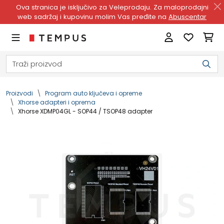
Ova stranica je isključivo za Veleprodaju. Za maloprodajni
web sadržaj i kupovinu molim Vas pređite na
Abuscentar
Proizvodi
Program auto ključeva i opreme
Xhorse adapteri i oprema
Xhorse XDMP04GL - SOP44 / TSOP48 adapter