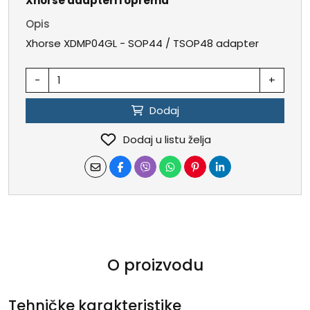
Xhorse adapteri i oprema
Opis
Xhorse XDMP04GL - SOP44 / TSOP48 adapter
-
+
Dodaj
Dodaj u listu želja
O proizvodu
Tehničke karakteristike