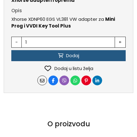
Xhorse adapteri i oprema
Opis
Xhorse XDNP60 EGS VL381 VW adapter za
Mini
Prog i VVDI Key Tool Plus
-
+
Dodaj
Dodaj u listu želja
O proizvodu