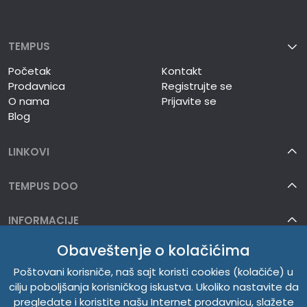
TEMPUS
Početak
Kontakt
Prodavnica
Registrujte se
O nama
Prijavite se
Blog
LINKOVI
TEMPUS DOO
INFORMACIJE
Obaveštenje o kolačićima
O NAMA
Poštovani korisniče, naš sajt koristi cookies (kolačiće) u
cilju poboljšanja korisničkog iskustva. Ukoliko nastavite da
pregledate i koristite našu Internet prodavnicu, slažete