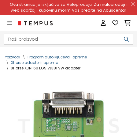
Ova stranica je isključivo za Veleprodaju. Za maloprodajni
web sadržaj i kupovinu molim Vas pređite na
Abuscentar
Proizvodi
Program auto ključeva i opreme
Xhorse adapteri i oprema
XHorse XDNP60 EGS VL381 VW adapter