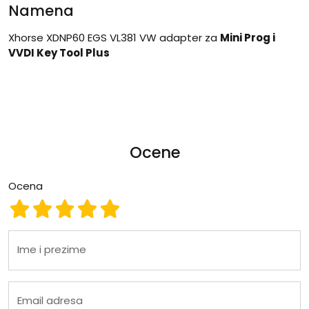
Namena
Xhorse XDNP60 EGS VL381 VW adapter za
Mini Prog i
VVDI Key Tool Plus
Ocene
Ocena
Ocena 1
Ocena 2
Ocena 3
Ocena 4
Ocena 5
Ime i prezime
Email adresa