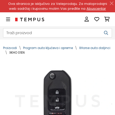
Ova stranica je isključivo za Veleprodaju. Za maloprodajni
web sadržaj i kupovinu molim Vas pređite na
Abuscentar
Proizvodi
Program auto ključeva i opreme
XHorse auto daljinci
XKHO 01EN