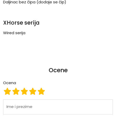
Daljinac bez čipa (dodaje se čip)
XHorse serija
Wired serija
Ocene
Ocena
Ocena 1
Ocena 2
Ocena 3
Ocena 4
Ocena 5
Ime i prezime