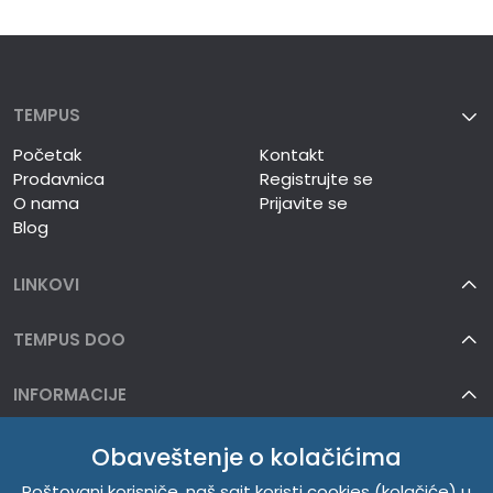
TEMPUS
Početak
Kontakt
Prodavnica
Registrujte se
O nama
Prijavite se
Blog
LINKOVI
TEMPUS DOO
INFORMACIJE
O NAMA
Obaveštenje o kolačićima
Poštovani korisniče, naš sajt koristi cookies (kolačiće) u