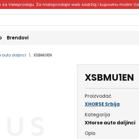
ivo za Veleprodaju. Za maloprodajni web sadržaj i kupovinu molim V
o
Brendovi
 auto daljinci
XSBMU1EN
XSBMU1EN
Proizvođač
XHORSE Srbija
Kategorija
XHorse auto daljinci
Opis