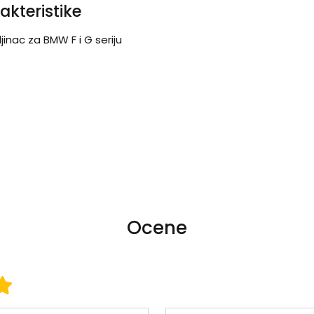
akteristike
jinac za BMW F i G seriju
Ocene
 3
ena 4
Ocena 5