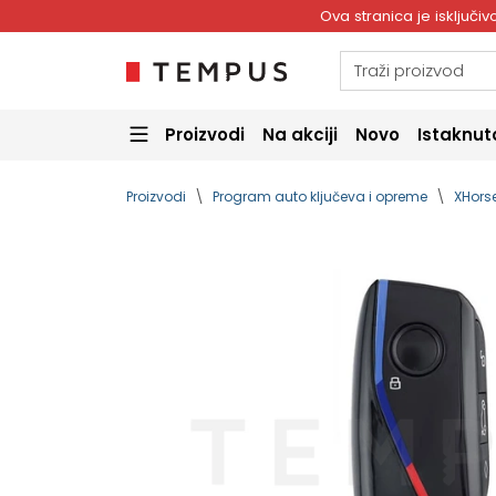
Ova stranica je isključ
Proizvodi
Na akciji
Novo
Istaknut
Proizvodi
Program auto ključeva i opreme
XHorse