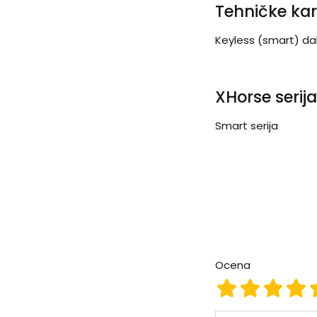
Tehničke kar
Keyless (smart) dal
XHorse serija
Smart serija
Ocena
Ocena 1
Ocena 2
Ocena
Oc