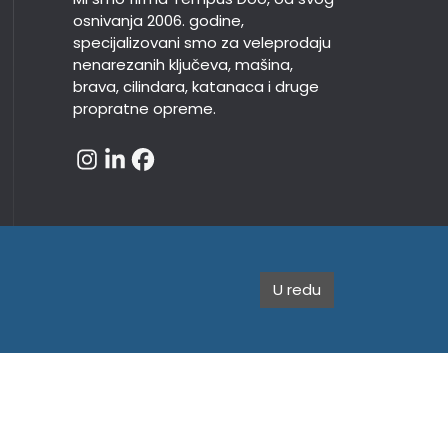
osnivanja 2006. godine,
specijalizovani smo za veleprodaju
nenarezanih ključeva, mašina,
brava, cilindara, katanaca i druge
propratne opreme.
U redu