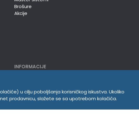
Brošure
Akcije
INFORMACIJE
Politika o kolačićima
Uslovi korišćenja
olačiće) u cilju poboljšanja korisničkog iskustva. Ukoliko
Politika privatnosti
ernet prodavnicu, slažete se sa upotrebom kolačića.