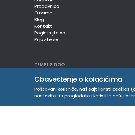
Prodavnica
O nama
Blog
Kontakt
Registrujte se
Prijavite se
TEMPUS DOO
Obaveštenje o kolačićima
Trg Komenskog 2, 21000
Novi Sad, Srbija
Poštovani korisniče, naš sajt koristi cookies (k
Telefon:
381 21 529 883
nastavite da pregledate i koristite našu Int
Mobilni:
381 63 529 608
PIB 104345469
Matični broj 20150718