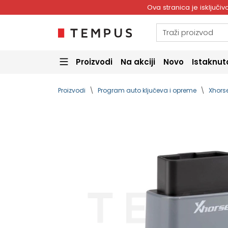
Ova stranica je isključ
Proizvodi
Na akciji
Novo
Istaknut
Proizvodi
Program auto ključeva i opreme
Xhors