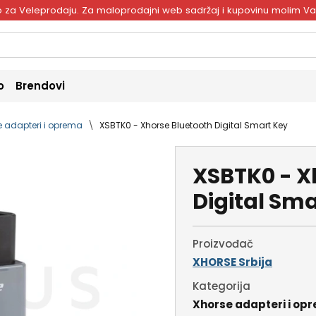
ivo za Veleprodaju. Za maloprodajni web sadržaj i kupovinu molim V
o
Brendovi
e adapteri i oprema
XSBTK0 - Xhorse Bluetooth Digital Smart Key
XSBTK0 - X
Digital Sma
Proizvođač
XHORSE Srbija
Kategorija
Xhorse adapteri i op