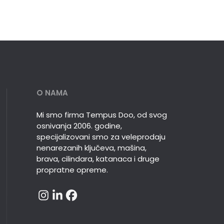
O NAMA
Mi smo firma Tempus Doo, od svog
osnivanja 2006. godine,
specijalizovani smo za veleprodaju
nenarezanih ključeva, mašina,
brava, cilindara, katanaca i druge
propratne opreme.