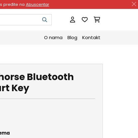
as pređite na
Abuscentar
O nama
Blog
Kontakt
horse Bluetooth
rt Key
rema