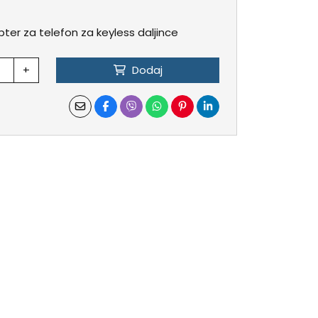
er za telefon za keyless daljince
+
Dodaj