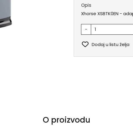
Opis
Xhorse XSBTK0EN - adapt
-
Dodaj u listu želja
O proizvodu