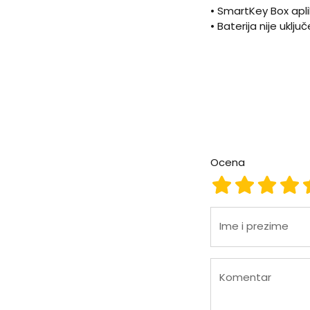
•
SmartKey Box apli
•
Baterija nije uklj
Ocena
Ocena 1
Ocena 2
Ocena
Oc
Ime i prezime
Komentar