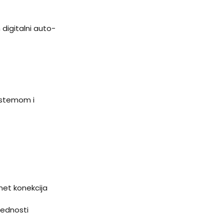
 digitalni auto-
sistemom i
net konekcija
bednosti