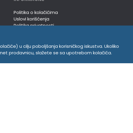
Politika o kolačićima
Uslovi korišćenja
Politika privatnosti
olačiće) u cilju poboljšanja korisničkog iskustva. Ukoliko
ernet prodavnicu, slažete se sa upotrebom kolačića.