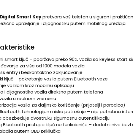
Digital Smart Key
pretvara vaš telefon u siguran i praktičan
ežično upravljanje i dijagnostiku putem mobilnog uređaja.
akteristike
ni smart ključ – podržava preko 90% vozila sa keyless start 
avanje za više od 1000 modela vozila
s entry i beskontaktno zaključavanje
čki ključ – pokretanje vozila putem Bluetooth veze
je vozilom kroz mobilnu aplikaciju
a i dijagnostika vozila direktno putem telefona
vozila u realnom vremenu
acija vozila za daljinsko korišćenje (prijatelji i porodica)
Bluetooth tehnologijom niske potrošnje – nije potrebna inter
a obezbeđuje dvostruku sigurnosnu autentifikaciju
 Bluetooth pristupa ključ ne funkcioniše – dodatni nivo bez
lacija putem OBD priključka