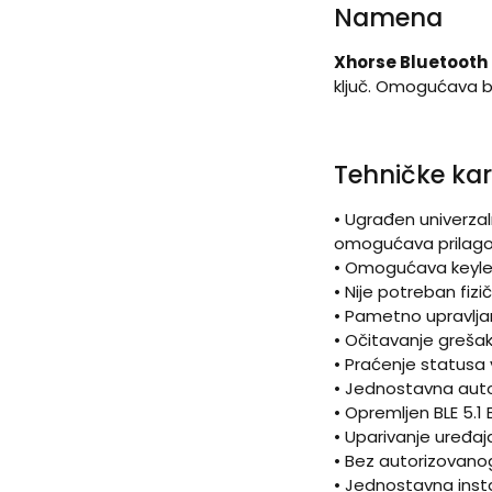
Namena
Xhorse Bluetooth 
ključ. Omogućava b
Tehničke kar
•
Ugrađen univerzal
omogućava prilagođ
•
Omogućava keyles
•
Nije potreban fizi
•
Pametno upravljan
•
Očitavanje grešak
•
Praćenje statusa 
•
Jednostavna autoriz
•
Opremljen BLE 5.1 
•
Uparivanje uređaj
•
Bez autorizovanog
•
Jednostavna insta