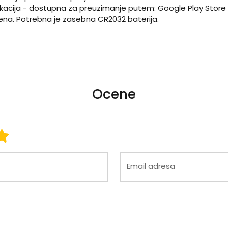
kacija - dostupna za preuzimanje putem: Google Play Store 
učena. Potrebna je zasebna CR2032 baterija.
Ocene
 3
ena 4
Ocena 5
Email adresa