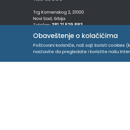
Trg Komenskog 2, 21000
Novi Sad, Srbija
Telefon:
381 21 529 883
Mobilni:
381 63 529 608
Obaveštenje o kolačićima
PIB 104345469
Matični broj 20150718
Poštovani korisniče, naš sajt koristi cookies (k
nastavite da pregledate i koristite našu Int