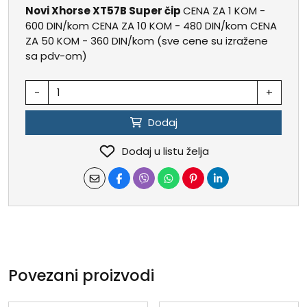
Novi Xhorse XT57B Super čip
CENA ZA 1 KOM -
600 DIN/kom CENA ZA 10 KOM - 480 DIN/kom CENA
ZA 50 KOM - 360 DIN/kom (sve cene su izražene
sa pdv-om)
-
+
Dodaj
Dodaj u listu želja
Povezani proizvodi