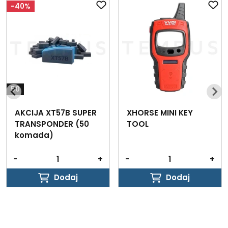
-40%
50
AKCIJA XT57B SUPER
XHORSE MINI KEY
TRANSPONDER (50
TOOL
komada)
-
+
-
+
Dodaj
Dodaj
Dodaj
Dodaj