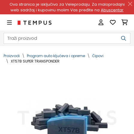
Ova stranica je isključivo za Veleprodaju. Za maloprodajni
web sadržaj i kupovinu molim Vas pređite na
Abuscentar
Proizvodi
Program auto ključeva i opreme
Čipovi
XT57B SUPER TRANSPONDER