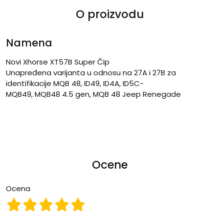
O proizvodu
Namena
Novi Xhorse XT57B Super Čip
Unapređena varijanta u odnosu na 27A i 27B za
identifikacije MQB 48, ID49, ID4A, ID5C-
MQB49, MQB48 4.5 gen, MQB 48 Jeep Renegade
Ocene
Ocena
Ocena 1
Ocena 2
Ocena 3
Ocena 4
Ocena 5