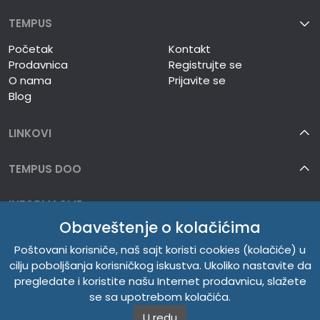
TEMPUS
Početak
Kontakt
Prodavnica
Registrujte se
O nama
Prijavite se
Blog
LINKOVI
TEMPUS DOO
INFORMACIJE
Obaveštenje o kolačićima
O NAMA
Poštovani korisniče, naš sajt koristi cookies (kolačiće) u
cilju poboljšanja korisničkog iskustva. Ukoliko nastavite da
pregledate i koristite našu Internet prodavnicu, slažete
se sa upotrebom kolačića.
U redu