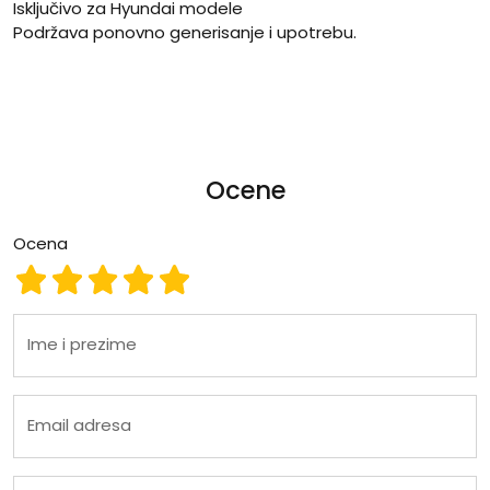
Isključivo za Hyundai modele
Podržava ponovno generisanje i upotrebu.
Ocene
Ocena
Ocena 1
Ocena 2
Ocena 3
Ocena 4
Ocena 5
Ime i prezime
Email adresa