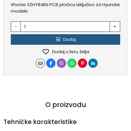
Xhorse XZHY84EN PCB pločica isključivo za Hyundai
modele
-
+
Dodaj
Dodaj u listu želja
O proizvodu
Tehničke karakteristike