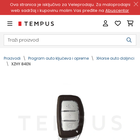
Ova stranica je isključivo za Veleprodaju. Za maloprodajni
web sadržaj i kupovinu molim Vas pređite na
Abuscentar
Proizvodi
Program auto ključeva i opreme
XHorse auto daljinci
XZHY 84EN