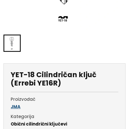
YET-18 Cilindričan ključ
(Errebi YE16R)
Proizvođač
JMA
Kategorija
Obični cilindrični ključevi