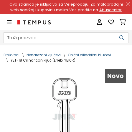
Ova stranica je isključivo za Veleprodaju. Za maloprodajni
web sadržaj i kupovinu molim Vas pređite na
Abuscentar
Proizvodi
Nenarezani ključevi
Obični cilindrični ključevi
YET-18 Cilindričan ključ (Errebi YE16R)
Novo