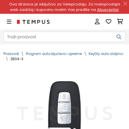
Ova stranica je isključivo za Veleprodaju. Za maloprodajni
web sadržaj i kupovinu molim Vas pređite na
Abuscentar
Proizvodi
Program auto ključeva i opreme
KeyDiy auto daljinci
ZB04-3