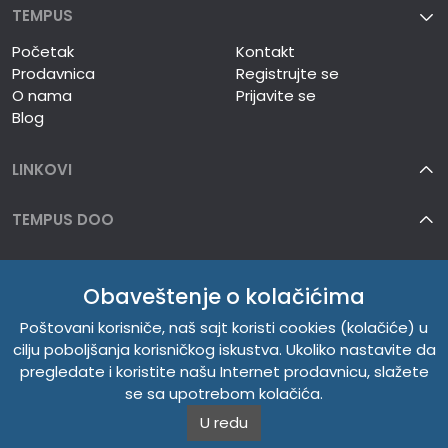
TEMPUS
Početak
Kontakt
Prodavnica
Registrujte se
O nama
Prijavite se
Blog
LINKOVI
TEMPUS DOO
INFORMACIJE
Obaveštenje o kolačićima
O NAMA
Poštovani korisniče, naš sajt koristi cookies (kolačiće) u
cilju poboljšanja korisničkog iskustva. Ukoliko nastavite da
pregledate i koristite našu Internet prodavnicu, slažete
se sa upotrebom kolačića.
U redu