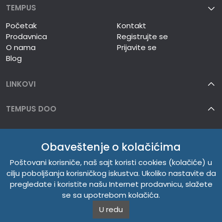
TEMPUS
Početak
Kontakt
Prodavnica
Registrujte se
O nama
Prijavite se
Blog
LINKOVI
TEMPUS DOO
INFORMACIJE
Obaveštenje o kolačićima
O NAMA
Poštovani korisniče, naš sajt koristi cookies (kolačiće) u
cilju poboljšanja korisničkog iskustva. Ukoliko nastavite da
pregledate i koristite našu Internet prodavnicu, slažete
se sa upotrebom kolačića.
U redu