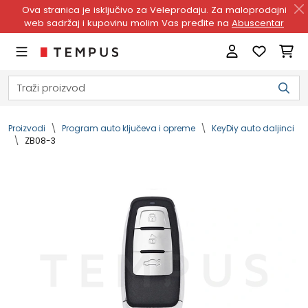
Ova stranica je isključivo za Veleprodaju. Za maloprodajni
web sadržaj i kupovinu molim Vas pređite na
Abuscentar
Proizvodi
Program auto ključeva i opreme
KeyDiy auto daljinci
ZB08-3