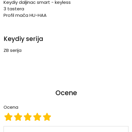
Keydiy daljinac smart - keyless
3 tastera
Profil mača HU-HAA
Keydiy serija
ZB serija
Ocene
Ocena
Ocena 1
Ocena 2
Ocena 3
Ocena 4
Ocena 5