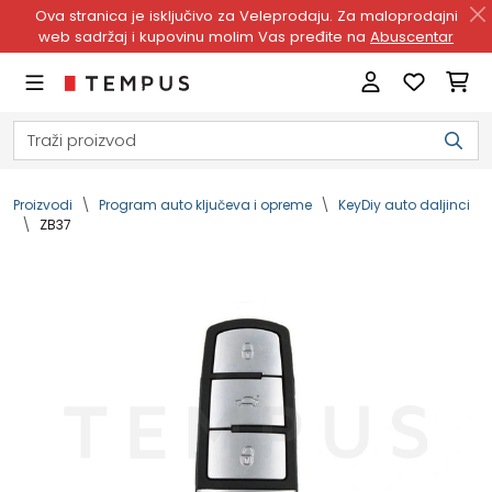
Ova stranica je isključivo za Veleprodaju. Za maloprodajni
web sadržaj i kupovinu molim Vas pređite na
Abuscentar
Proizvodi
Program auto ključeva i opreme
KeyDiy auto daljinci
ZB37