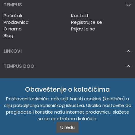
TEMPUS
Početak
Kontakt
Prodavnica
Registrujte se
O nama
Prijavite se
Blog
LINKOVI
TEMPUS DOO
INFORMACIJE
Obaveštenje o kolačićima
O NAMA
Poštovani korisniče, naš sajt koristi cookies (kolačiće) u
cilju poboljšanja korisničkog iskustva. Ukoliko nastavite da
pregledate i koristite našu Internet prodavnicu, slažete
se sa upotrebom kolačića.
U redu