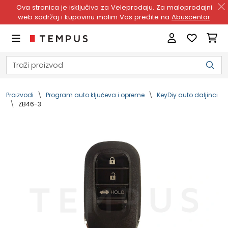
Ova stranica je isključivo za Veleprodaju. Za maloprodajni
web sadržaj i kupovinu molim Vas pređite na
Abuscentar
Proizvodi
Program auto ključeva i opreme
KeyDiy auto daljinci
ZB46-3