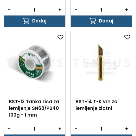
-
+
-
+
Dodaj
Dodaj
Dodaj
Dodaj
BST-13 Tanka žica za
BST-14 T-K vrh za
lemljenje SN60/PB40
lemljenje zlatni
100g - 1 mm
-
+
-
+