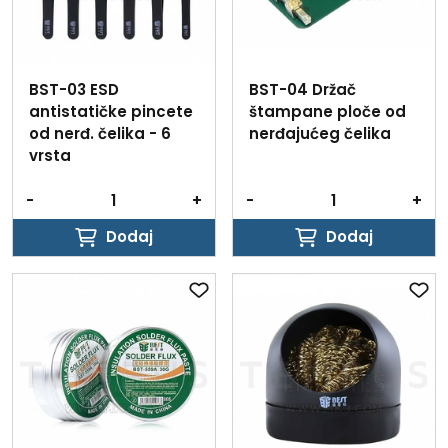
BST-03 ESD
BST-04 Držač
antistatičke pincete
štampane ploče od
od nerđ. čelika - 6
nerđajućeg čelika
vrsta
-
+
-
+
Dodaj
Dodaj
Dodaj
Dodaj