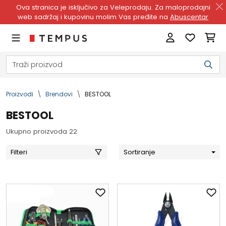
Ova stranica je isključivo za Veleprodaju. Za maloprodajni
web sadržaj i kupovinu molim Vas pređite na
Abuscentar
Proizvodi
Brendovi
BESTOOL
BESTOOL
Ukupno proizvoda 22
Filteri
Sortiranje