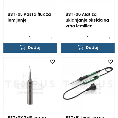
BST-05 Pasta flux za
BST-06 Alat za
lemljenje
uklanjanje oksida sa
vrha lemilice
-
+
-
+
Dodaj
Dodaj
Dodaj
Dodaj
BST-08 T-IS vrh za
BST-10 Lemilica sa