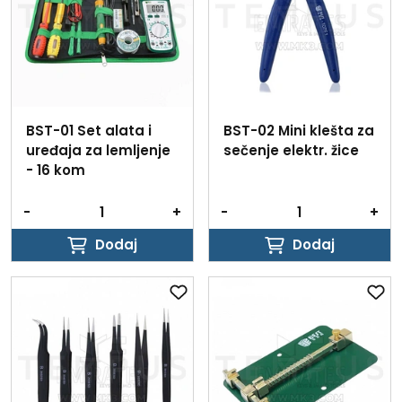
BST-01 Set alata i
BST-02 Mini klešta za
uređaja za lemljenje
sečenje elektr. žice
- 16 kom
-
+
-
+
Dodaj
Dodaj
Dodaj
Dodaj