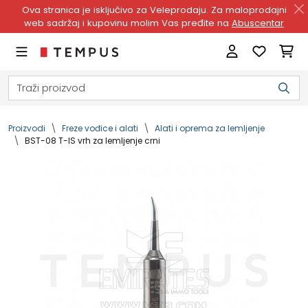
Ova stranica je isključivo za Veleprodaju. Za maloprodajni
web sadržaj i kupovinu molim Vas pređite na
Abuscentar
Proizvodi
Freze vođice i alati
Alati i oprema za lemljenje
BST-08 T-IS vrh za lemljenje crni