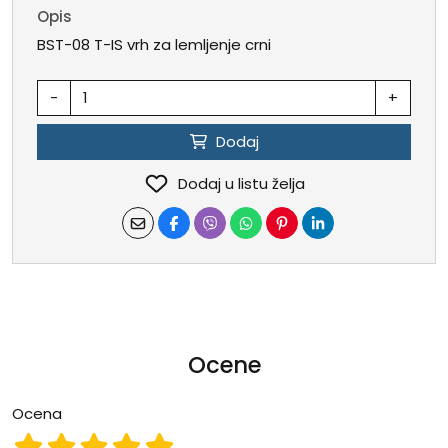
Opis
BST-08 T-IS vrh za lemljenje crni
-
+
Dodaj
Dodaj u listu želja
Ocene
Ocena
Ocena 1
Ocena 2
Ocena 3
Ocena 4
Ocena 5