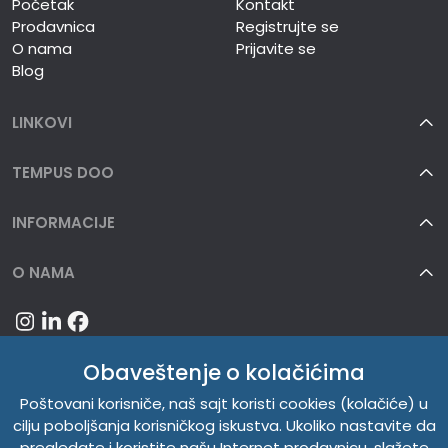
Početak
Kontakt
Prodavnica
Registrujte se
O nama
Prijavite se
Blog
LINKOVI
TEMPUS DOO
INFORMACIJE
O NAMA
Obaveštenje o kolačićima
Poštovani korisniče, naš sajt koristi cookies (kolačiće) u
cilju poboljšanja korisničkog iskustva. Ukoliko nastavite da
pregledate i koristite našu Internet prodavnicu, slažete