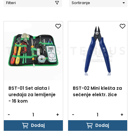
Filteri
Sortiranje
BST-01 Set alata i
BST-02 Mini klešta za
uređaja za lemljenje
sečenje elektr. žice
- 16 kom
-
+
-
+
Dodaj
Dodaj