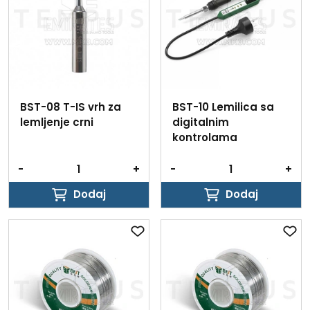
BST-08 T-IS vrh za
BST-10 Lemilica sa
lemljenje crni
digitalnim
kontrolama
-
+
-
+
Dodaj
Dodaj
Dodaj
Dodaj