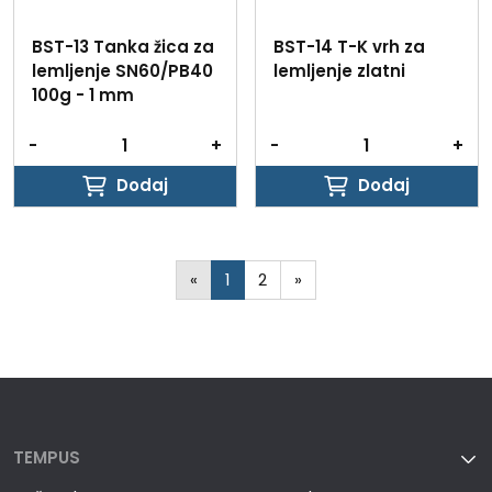
BST-13 Tanka žica za
BST-14 T-K vrh za
lemljenje SN60/PB40
lemljenje zlatni
100g - 1 mm
-
+
-
+
Dodaj
Dodaj
Dodaj
Dodaj
«
1
2
»
TEMPUS