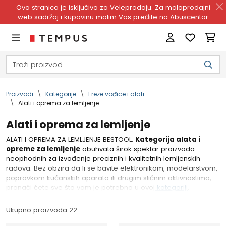
Ova stranica je isključivo za Veleprodaju. Za maloprodajni
web sadržaj i kupovinu molim Vas pređite na
Abuscentar
Proizvodi
Kategorije
Freze vođice i alati
Alati i oprema za lemljenje
Alati i oprema za lemljenje
ALATI I OPREMA ZA LEMLJENJE BESTOOL.
Kategorija alata i
opreme za lemljenje
obuhvata širok spektar proizvoda
neophodnih za izvođenje preciznih i kvalitetnih lemljenskih
radova. Bez obzira da li se bavite elektronikom, modelarstvom,
popravkom kućanskih aparata ili drugim sličnim aktivnostima,
pronaći ćete sve što vam je potrebno u ovoj
kategoriji
.
Ukupno proizvoda 22