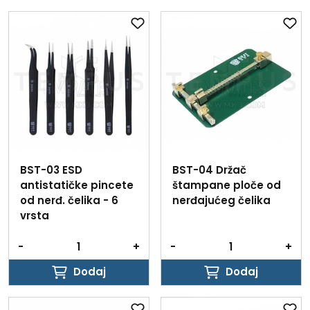
Dodaj
Dodaj
BST-03 ESD
BST-04 Držač
antistatičke pincete
štampane ploče od
od nerđ. čelika - 6
nerđajućeg čelika
vrsta
-
+
-
+
Dodaj
Dodaj
Dodaj
Dodaj