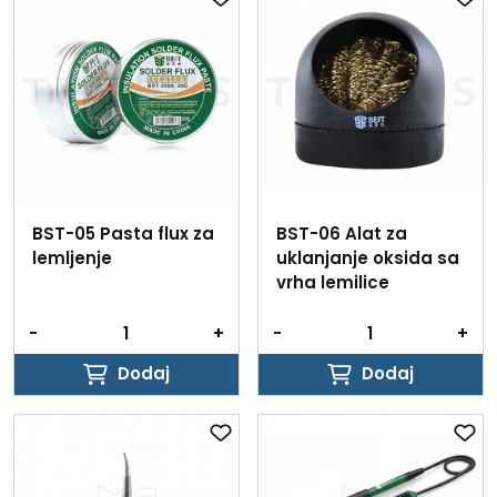
BST-05 Pasta flux za
BST-06 Alat za
lemljenje
uklanjanje oksida sa
vrha lemilice
-
+
-
+
Dodaj
Dodaj
Dodaj
Dodaj