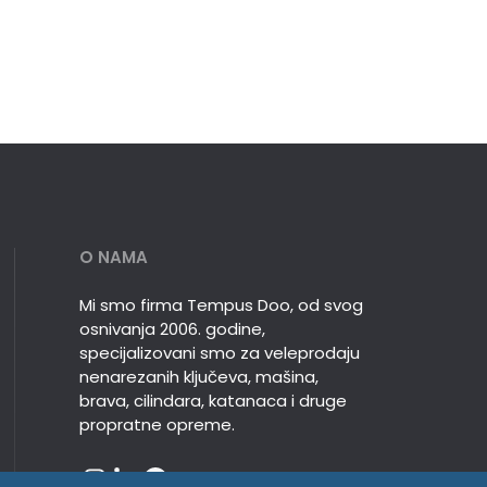
O NAMA
Mi smo firma Tempus Doo, od svog
osnivanja 2006. godine,
specijalizovani smo za veleprodaju
nenarezanih ključeva, mašina,
brava, cilindara, katanaca i druge
propratne opreme.