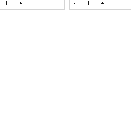
+
-
+