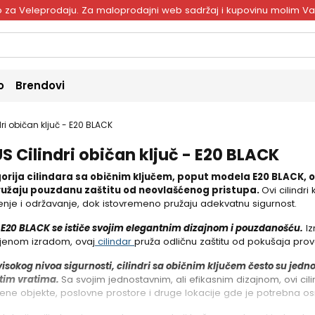
ivo za Veleprodaju. Za maloprodajni web sadržaj i kupovinu molim V
o
Brendovi
ri običan ključ - E20 BLACK
S Cilindri običan ključ - E20 BLACK
orija cilindara sa običnim ključem, poput modela E20 BLACK, 
pružaju pouzdanu zaštitu od neovlašćenog pristupa.
Ovi cilindr
enje i održavanje, dok istovremeno pružaju adekvatnu sigurnost.
E20 BLACK se ističe svojim elegantnim dizajnom i pouzdanošću.
Iz
jenom izradom, ovaj
cilindar
pruža odličnu zaštitu od pokušaja prova
isokog nivoa sigurnosti, cilindri sa običnim ključem često su jedno
itim vratima.
Sa svojim jednostavnim, ali efikasnim dizajnom, ovi cili
ne objekte, poslovne prostore i druge lokacije gde je potrebna os