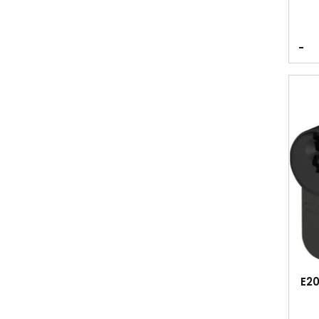
-
E20