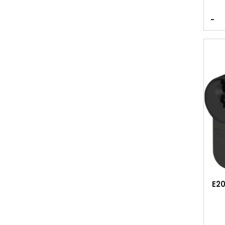
-
E20