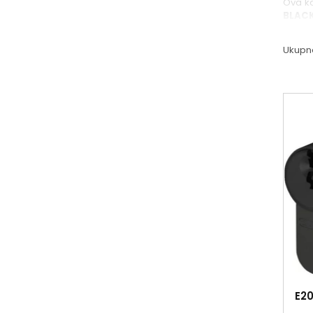
Ova ka
BLACK,
Ukupn
E20