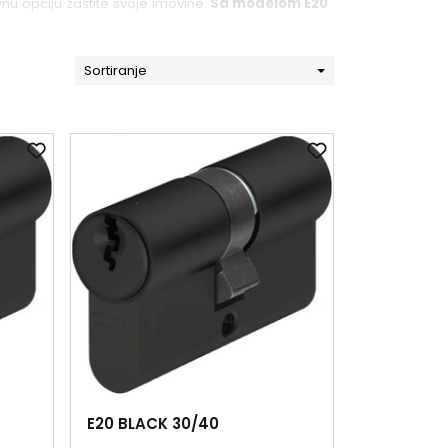
nu opciju zaštite svoje imovine.
Sa modelom E20
Sortiranje
E20 BLACK 30/40