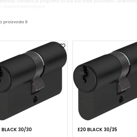
tetorija cilindara je pogodna za sve koji traže pouzdanu i jednostav
 možete biti sigurni.
o proizvoda 9
 BLACK 30/30
E20 BLACK 30/35