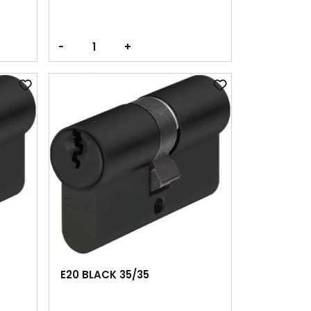
-
+
E20 BLACK 35/35