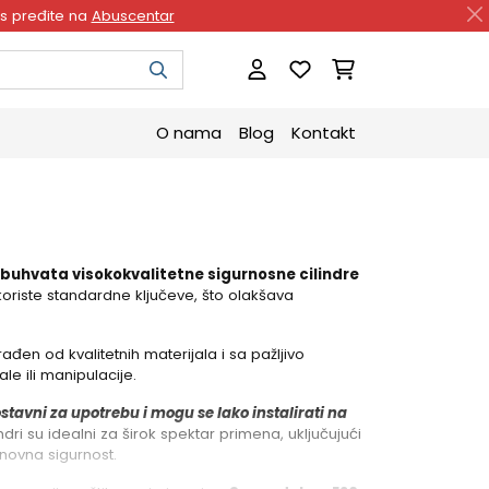
as pređite na
Abuscentar
O nama
Blog
Kontakt
obuhvata visokokvalitetne sigurnosne cilindre
i koriste standardne ključeve, što olakšava
rađen od kvalitetnih materijala i sa pažljivo
le ili manipulacije.
stavni za upotrebu i mogu se lako instalirati na
ndri su idealni za širok spektar primena, uključujući
novna sigurnost.