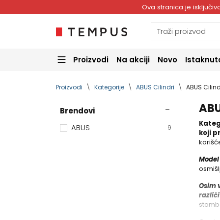
Ova stranica je isključ
Proizvodi
Na akciji
Novo
Istaknut
Proizvodi
Kategorije
ABUS Cilindri
ABUS Cilind
ABU
Brendovi
Kateg
ABUS
9
koji 
korišć
Model 
osmišl
Osim v
različ
stambe