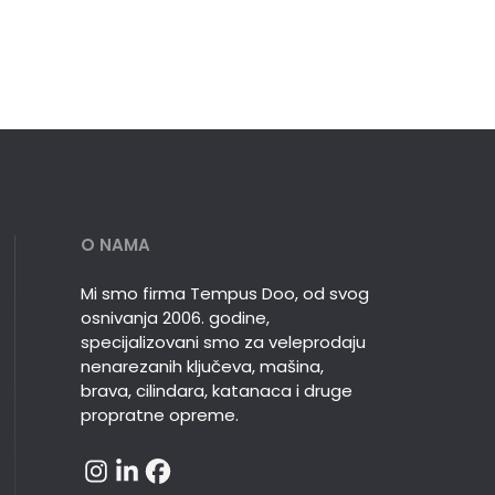
O NAMA
Mi smo firma Tempus Doo, od svog
osnivanja 2006. godine,
specijalizovani smo za veleprodaju
nenarezanih ključeva, mašina,
brava, cilindara, katanaca i druge
propratne opreme.