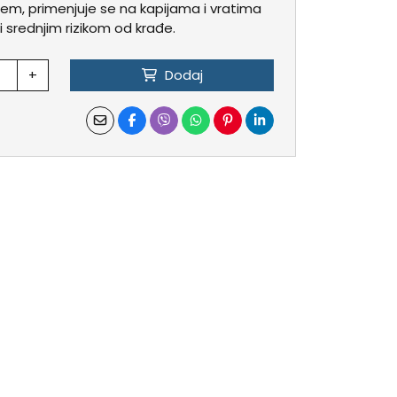
učem, primenjuje se na kapijama i vratima
i srednjim rizikom od krađe.
+
Dodaj