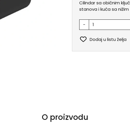
Cilindar sa običnim klj
stanova i kuća sa nižim 
-
Dodaj u listu želja
O proizvodu