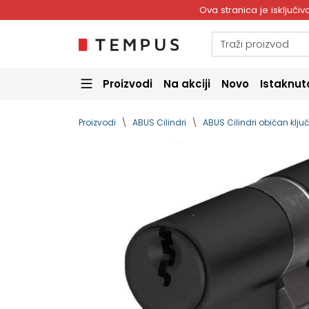
Ova stranica je isključ
Proizvodi
Na akciji
Novo
Istaknut
Proizvodi
ABUS Cilindri
ABUS Cilindri običan klju