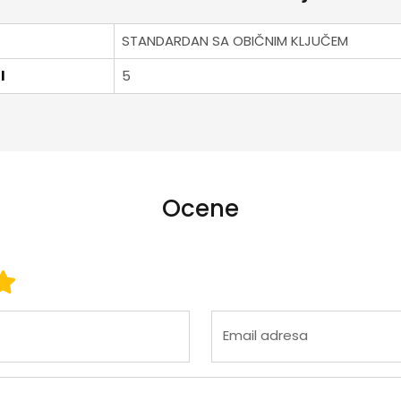
STANDARDAN SA OBIČNIM KLJUČEM
I
5
Ocene
 3
ena 4
Ocena 5
Email adresa