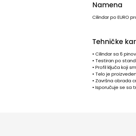
Namena
Cilindar po EURO p
Tehničke kar
• Cilindar sa 6 pino
• Testiran po stand
• Profil ključa koj
• Telo je proizved
• Završna obrada 
• Isporučuje se sa tr