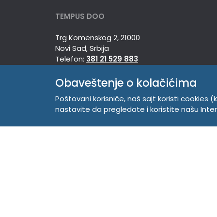
TEMPUS DOO
Trg Komenskog 2, 21000
Novi Sad, Srbija
Telefon:
381 21 529 883
Mobilni:
381 63 529 608
Obaveštenje o kolačićima
PIB 104345469
Matični broj 20150718
Poštovani korisniče, naš sajt koristi cookies (k
nastavite da pregledate i koristite našu Int