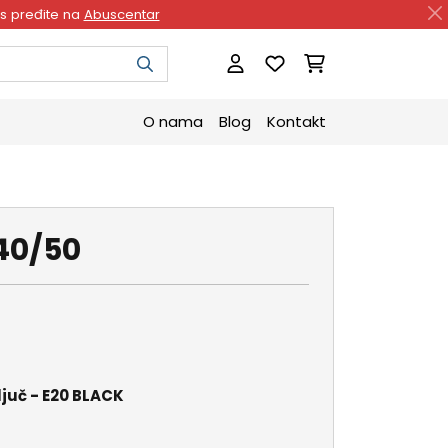
as pređite na
Abuscentar
O nama
Blog
Kontakt
40/50
ljuč - E20 BLACK