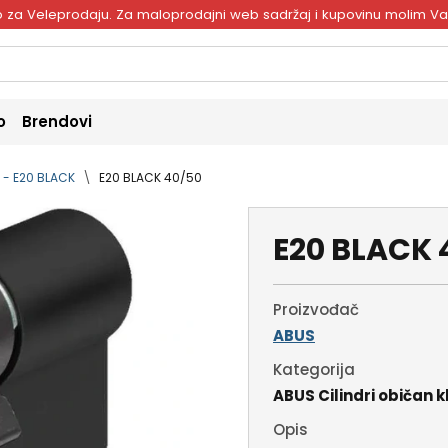
ivo za Veleprodaju. Za maloprodajni web sadržaj i kupovinu molim V
o
Brendovi
č - E20 BLACK
E20 BLACK 40/50
E20 BLACK 
Proizvođač
ABUS
Kategorija
ABUS Cilindri običan k
Opis