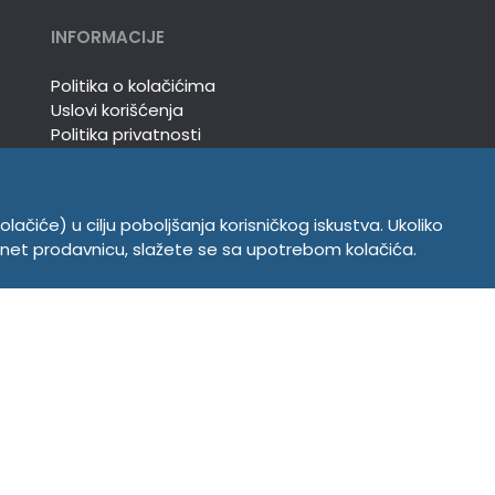
INFORMACIJE
Politika o kolačićima
Uslovi korišćenja
Politika privatnosti
olačiće) u cilju poboljšanja korisničkog iskustva. Ukoliko
ernet prodavnicu, slažete se sa upotrebom kolačića.