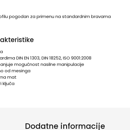
rofilu pogodan za primenu na standardnim bravama
akteristike
va
ardima DIN EN 1303, DIN 18252, ISO 9001:2008
i smanjuje mogućnost nasilne manipulacije
eno od mesinga
crna mat
i ključa
Dodatne informacije