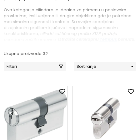
Ova kategorija cilindara je idealna za primenu u poslovnim
prostorima, institucijama ili drugim objektima gde je potrebna
maksimalna sigurnost i kontrola. Sa svojim specijalno
dizajniranim profilom ključeva i naprednim sigurnosnim
karakteristikama,
cilindri zaštićenog profila X12R pružaju
pouzdanu zaštitu imovine.
Istražite celokupnu
Tempus
ponudu.
Ukupno proizvoda 32
Filteri
Sortiranje