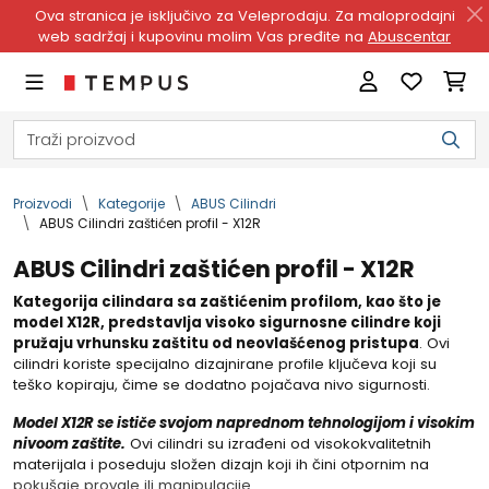
Ova stranica je isključivo za Veleprodaju. Za maloprodajni
web sadržaj i kupovinu molim Vas pređite na
Abuscentar
Proizvodi
Kategorije
ABUS Cilindri
ABUS Cilindri zaštićen profil - X12R
ABUS Cilindri zaštićen profil - X12R
Kategorija cilindara sa zaštićenim profilom, kao što je
model X12R, predstavlja visoko sigurnosne cilindre koji
pružaju vrhunsku zaštitu od neovlašćenog pristupa
. Ovi
cilindri koriste specijalno dizajnirane profile ključeva koji su
teško kopiraju, čime se dodatno pojačava nivo sigurnosti.
Model X12R se ističe svojom naprednom tehnologijom i visokim
nivoom zaštite.
Ovi cilindri su izrađeni od visokokvalitetnih
materijala i poseduju složen dizajn koji ih čini otpornim na
pokušaje provale ili manipulacije.