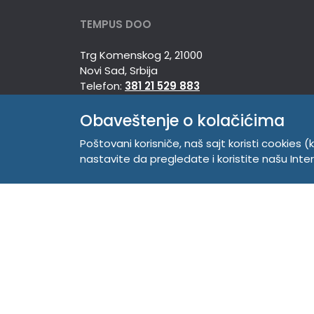
TEMPUS DOO
Trg Komenskog 2, 21000
Novi Sad, Srbija
Telefon:
381 21 529 883
Mobilni:
381 63 529 608
PIB 104345469
Obaveštenje o kolačićima
Matični broj 20150718
Poštovani korisniče, naš sajt koristi cookies (k
nastavite da pregledate i koristite našu Int