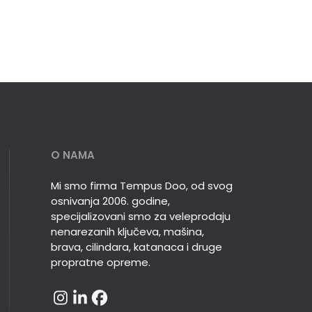
O NAMA
Mi smo firma Tempus Doo, od svog
osnivanja 2006. godine,
specijalizovani smo za veleprodaju
nenarezanih ključeva, mašina,
brava, cilindara, katanaca i druge
propratne opreme.