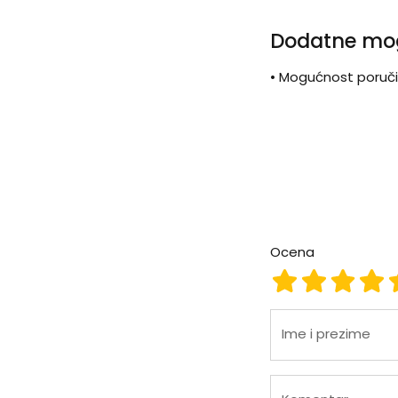
Dodatne mo
• Mogućnost poručiva
Ocena
Ocena 1
Ocena 2
Ocena
Oc
Ime i prezime