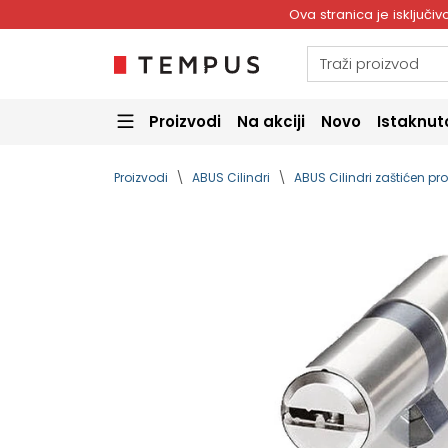
Ova stranica je isključ
Proizvodi
Na akciji
Novo
Istaknut
Proizvodi
ABUS Cilindri
ABUS Cilindri zaštićen prof