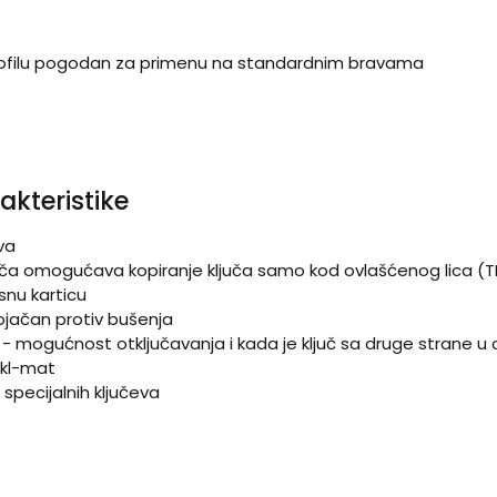
rofilu pogodan za primenu na standardnim bravama
akteristike
ova
ključa omogućava kopiranje ključa samo kod ovlašćenog lica 
osnu karticu
ojačan protiv bušenja
a - mogućnost otključavanja i kada je ključ sa druge strane u c
ikl-mat
 specijalnih ključeva