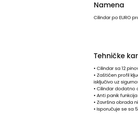
Namena
Cilindar po EURO p
Tehničke kar
• Cilindar sa 12 pin
• Zaštićen profil 
isključivo uz sigurn
• Cilindar dodatno 
• Anti panik funkcij
• Završna obrada n
• Isporučuje se sa 5