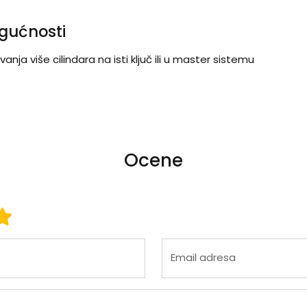
gućnosti
nja više cilindara na isti ključ ili u master sistemu
Ocene
 3
ena 4
Ocena 5
Email adresa