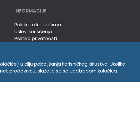
INFORMACIJE
Politika o kolačićima
Uslovi korišćenja
Politika privatnosti
olačiće) u cilju poboljšanja korisničkog iskustva. Ukoliko
ernet prodavnicu, slažete se sa upotrebom kolačića.