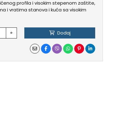
tićenog profila i visokim stepenom zaštite,
ma i vratima stanova i kuća sa visokim
+
Dodaj