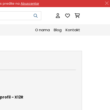
as pređite na
Abuscentar
O nama
Blog
Kontakt
profil - X12R