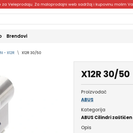
ivo za Veleprodaju. Za maloprodajni web sadržaj i kupovinu molim V
o
Brendovi
il - X12R
X12R 30/50
X12R 30/50
Proizvođač
ABUS
Kategorija
ABUS Cilindri zaštićen 
Opis