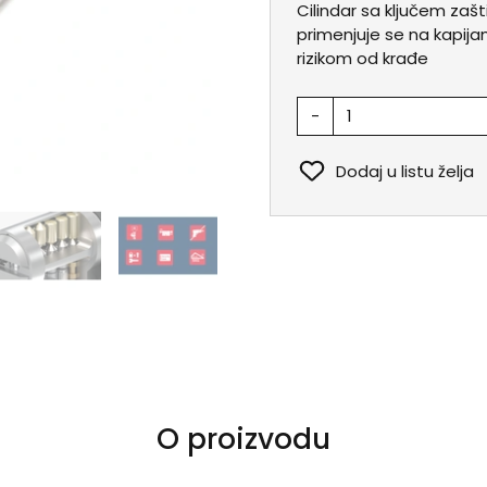
Cilindar sa ključem zaš
primenjuje se na kapija
rizikom od krađe
-
Dodaj u listu želja
O proizvodu