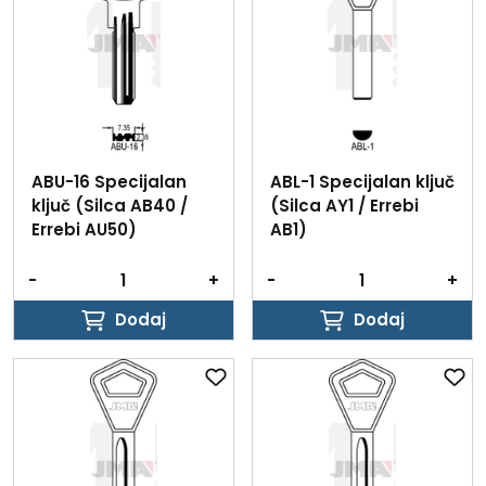
ABU-16 Specijalan
ABL-1 Specijalan ključ
ključ (Silca AB40 /
(Silca AY1 / Errebi
Errebi AU50)
AB1)
-
+
-
+
Dodaj
Dodaj
Dodaj
Dodaj