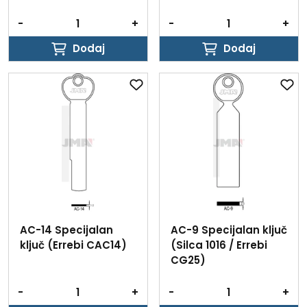
-
+
-
+
Dodaj
Dodaj
Dodaj
Dodaj
AC-14 Specijalan
AC-9 Specijalan ključ
ključ (Errebi CAC14)
(Silca 1016 / Errebi
CG25)
-
+
-
+