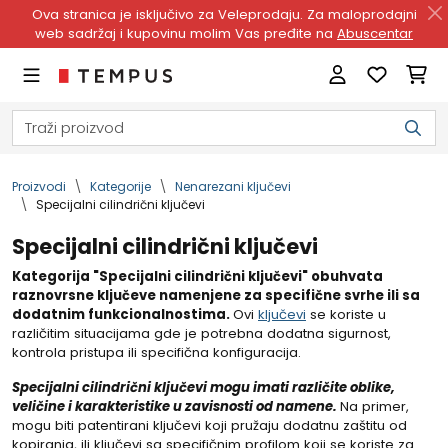
Ova stranica je isključivo za Veleprodaju. Za maloprodajni
web sadržaj i kupovinu molim Vas pređite na
Abuscentar
Proizvodi
Kategorije
Nenarezani ključevi
Specijalni cilindrični ključevi
Specijalni cilindrični ključevi
Kategorija "Specijalni cilindrični ključevi" obuhvata
raznovrsne ključeve namenjene za specifične svrhe ili sa
dodatnim funkcionalnostima.
Ovi
ključevi
se koriste u
različitim situacijama gde je potrebna dodatna sigurnost,
kontrola pristupa ili specifična konfiguracija.
Specijalni cilindrični ključevi mogu imati različite oblike,
veličine i karakteristike u zavisnosti od namene.
Na primer,
mogu biti patentirani ključevi koji pružaju dodatnu zaštitu od
kopiranja, ili ključevi sa specifičnim profilom koji se koriste za