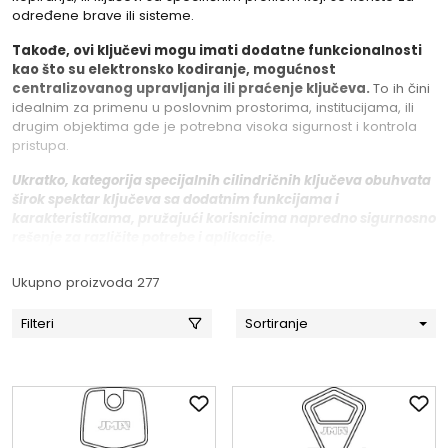
određene brave ili sisteme.
Takođe, ovi ključevi mogu imati dodatne funkcionalnosti
kao što su elektronsko kodiranje, mogućnost
centralizovanog upravljanja ili praćenje ključeva.
To ih čini
idealnim za primenu u poslovnim prostorima, institucijama, ili
drugim objektima gde je potrebna visoka sigurnost i kontrola
pristupa.
Ukratko, kategorija specijalnih cilindričnih ključeva obuhvata
širok spektar ključeva sa dodatnim funkcijama i
karakteristikama, pružajući korisnicima napredno sigurnosno
rešenje za različite potrebe i aplikacije.
Ukupno proizvoda 277
Filteri
Sortiranje