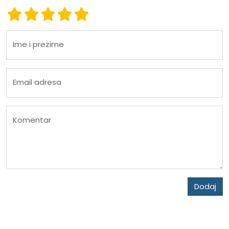
Ocena 1
Ocena 2
Ocena 3
Ocena 4
Ocena 5
Ime i prezime
Email adresa
Komentar
Dodaj