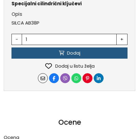
Specijalni cilindrični ključevi
Opis
SILCA AB38P
-
+
Dodaj
Dodaj u listu želja
Ocene
Ocena