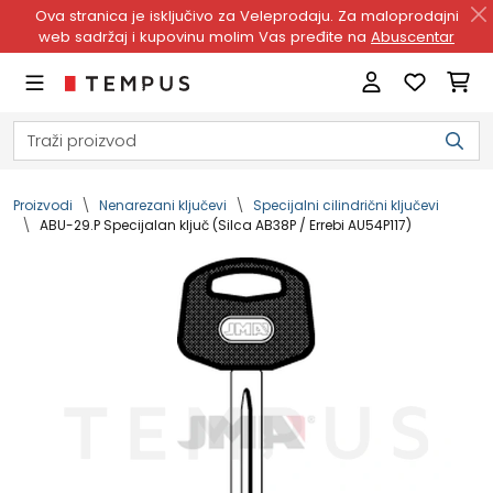
Ova stranica je isključivo za Veleprodaju. Za maloprodajni
web sadržaj i kupovinu molim Vas pređite na
Abuscentar
Proizvodi
Nenarezani ključevi
Specijalni cilindrični ključevi
ABU-29.P Specijalan ključ (Silca AB38P / Errebi AU54P117)