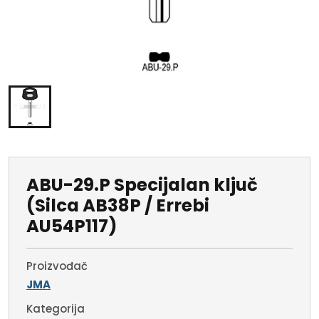
ABU-29.P Specijalan ključ
(Silca AB38P / Errebi
AU54P117)
Proizvođač
JMA
Kategorija