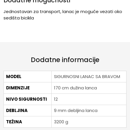
Dodatne mogućnosti
Jednostavan za transport, lanac je moguće vezati oko
sedišta bicikla
Dodatne informacije
MODEL
SIGURNOSNI LANAC SA BRAVOM
DIMENZIJE
170 cm dužina lanca
NIVO SIGURNOSTI
12
DEBLJINA
9 mm debljina lanca
TEŽINA
3200 g