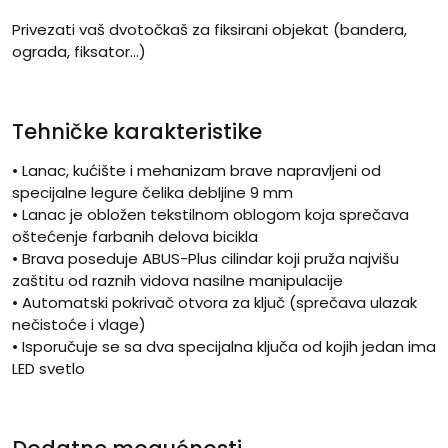
Privezati vaš dvotočkaš za fiksirani objekat (bandera,
ograda, fiksator…)
Tehničke karakteristike
• Lanac, kućište i mehanizam brave napravljeni od
specijalne legure čelika debljine 9 mm
• Lanac je obložen tekstilnom oblogom koja sprečava
oštećenje farbanih delova bicikla
• Brava poseduje ABUS-Plus cilindar koji pruža najvišu
zaštitu od raznih vidova nasilne manipulacije
• Automatski pokrivač otvora za ključ (sprečava ulazak
nečistoće i vlage)
• Isporučuje se sa dva specijalna ključa od kojih jedan ima
LED svetlo