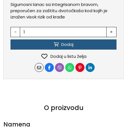
Sigurnosni lanac sa integrisanom bravom,
preporučen za zaštitu dvotočkaša kod kojih je
izražen visok rizik od krađe
-
+
Dodaj
Dodaj u listu želja
O proizvodu
Namena