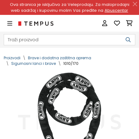
Ova stranica je isključivo za Veleprodaju. Za maloprodajni
web sadržaj i kupovinu molim Vas pređite na
Abuscentar
Proizvodi
Brave i dodatna zaštitna oprema
Sigurnosni lanci i brave
1010/170