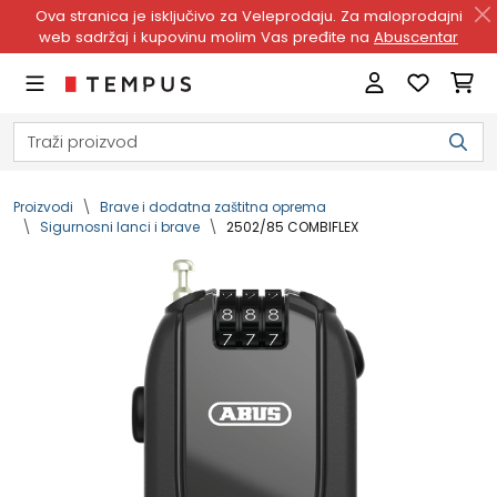
Ova stranica je isključivo za Veleprodaju. Za maloprodajni
web sadržaj i kupovinu molim Vas pređite na
Abuscentar
Proizvodi
Brave i dodatna zaštitna oprema
Sigurnosni lanci i brave
2502/85 COMBIFLEX