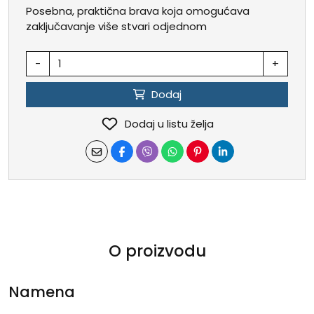
Posebna, praktična brava koja omogućava
zaključavanje više stvari odjednom
-
+
Dodaj
Dodaj u listu želja
O proizvodu
Namena