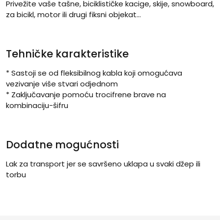
Privežite vaše tašne, biciklističke kacige, skije, snowboard,
za bicikl, motor ili drugi fiksni objekat...
Tehničke karakteristike
* Sastoji se od fleksibilnog kabla koji omogućava
vezivanje više stvari odjednom
* Zaključavanje pomoću trocifrene brave na
kombinaciju-šifru
Dodatne mogućnosti
Lak za transport jer se savršeno uklapa u svaki džep ili
torbu