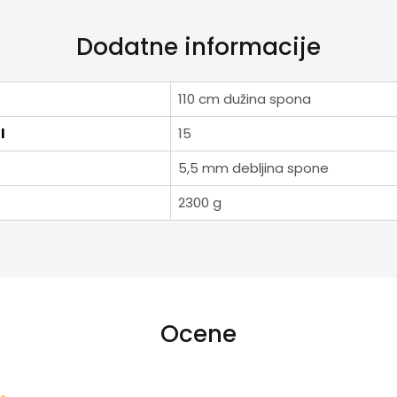
Dodatne informacije
110 cm dužina spona
I
15
5,5 mm debljina spone
2300 g
Ocene