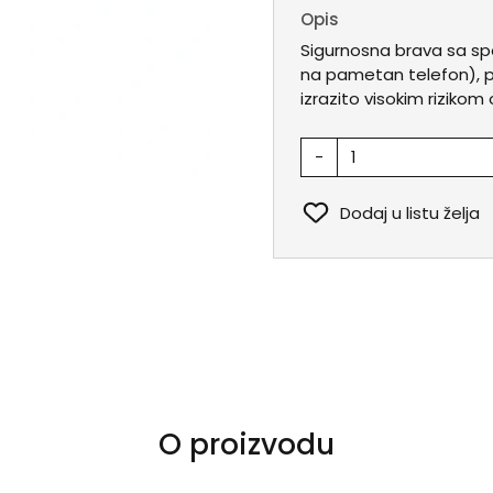
Opis
Sigurnosna brava sa s
na pametan telefon), 
izrazito visokim rizikom
-
Dodaj u listu želja
O proizvodu