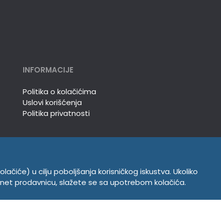
INFORMACIJE
Politika o kolačićima
Uslovi korišćenja
Politika privatnosti
olačiće) u cilju poboljšanja korisničkog iskustva. Ukoliko
ernet prodavnicu, slažete se sa upotrebom kolačića.