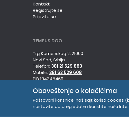
Kontakt
Registrujte se
Prijavite se
TEMPUS DOO
Trg Komenskog 2, 21000
Novi Sad, Srbija
Telefon:
381 21 529 883
Mobilni:
381 63 529 608
PIB 104345469
Matični broj 20150718
Obaveštenje o kolačićima
Poštovani korisniče, naš sajt koristi cookies (k
nastavite da pregledate i koristite našu Int