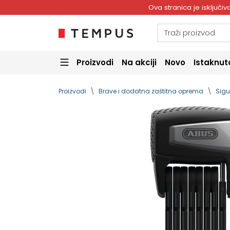
Ova stranica je isključ
Proizvodi
Na akciji
Novo
Istaknut
Proizvodi
Brave i dodatna zaštitna oprema
Sigu