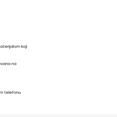
terijalom koji
novana na
om telefonu