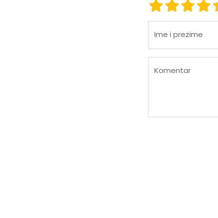
Ocena 1
Ocena 2
Ocena
Oc
Ime i prezime
Komentar