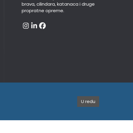
brava, cilindara, katanaca i druge
propratne opreme.
U redu