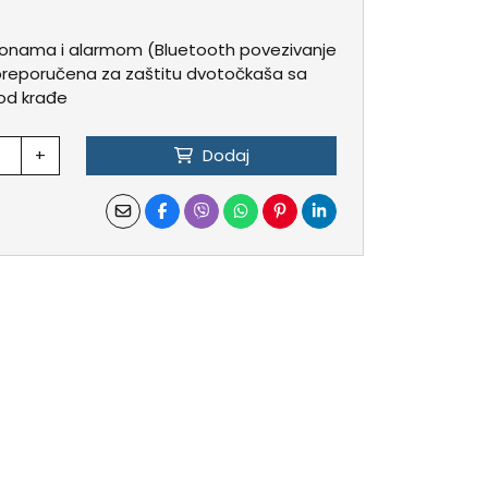
ponama i alarmom (Bluetooth povezivanje
preporučena za zaštitu dvotočkaša sa
 od krađe
+
Dodaj