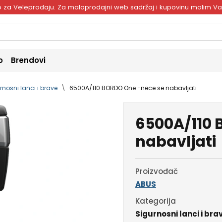
ivo za Veleprodaju. Za maloprodajni web sadržaj i kupovinu molim V
o
Brendovi
rnosni lanci i brave
6500A/110 BORDO One -nece se nabavljati
6500A/110 
nabavljati
Proizvođač
ABUS
Kategorija
Sigurnosni lanci i bra