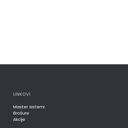
LINKOVI
Master sistemi
Brošure
Akcije