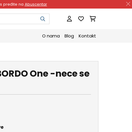
as pređite na
Abuscentar
O nama
Blog
Kontakt
BORDO One -nece se
ve