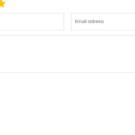
 3
ena 4
Ocena 5
Email adresa