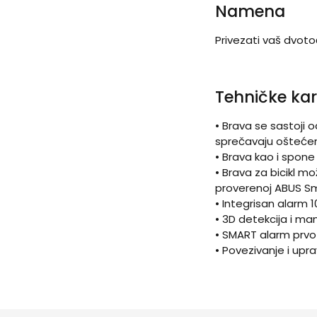
Namena
Privezati vaš dvoto
Tehničke kar
• Brava se sastoji 
sprečavaju oštećenj
• Brava kao i spone
• Brava za bicikl mo
proverenoj ABUS Sm
• Integrisan alarm 1
• 3D detekcija i manj
• SMART alarm prvo 
• Povezivanje i up