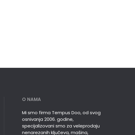
O NAMA
Mi smo firma Tempus Doo, od svog
osnivanja 2006. godine,
specijalizovani smo za veleprodaju
nenarezanih ključeva, mašina,