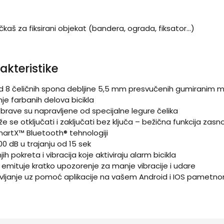
čkaš za fiksirani objekat (bandera, ograda, fiksator…)
akteristike
od 8 čeličnih spona debljine 5,5 mm presvučenih gumiranim ma
e farbanih delova bicikla
 brave su napravljene od specijalne legure čelika
že se otključati i zaključati bez ključa – bežična funkcija zas
artX™ Bluetooth® tehnologiji
00 dB u trajanju od 15 sek
ih pokreta i vibracija koje aktiviraju alarm bicikla
emituje kratko upozorenje za manje vibracije i udare
ravljanje uz pomoć aplikacije na vašem Android i IOS pametn