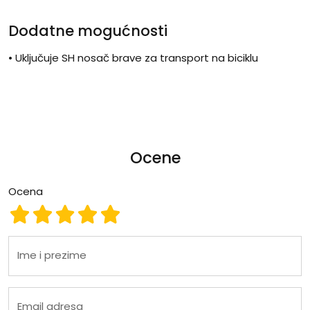
Dodatne mogućnosti
• Uključuje SH nosač brave za transport na biciklu
Ocene
Ocena
Ocena 1
Ocena 2
Ocena 3
Ocena 4
Ocena 5
Ime i prezime
Email adresa