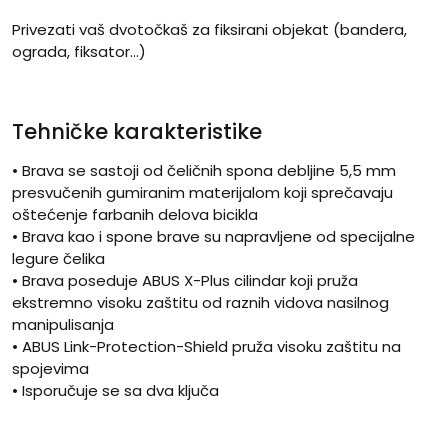
Privezati vaš dvotočkaš za fiksirani objekat (bandera,
ograda, fiksator…)
Tehničke karakteristike
• Brava se sastoji od čeličnih spona debljine 5,5 mm
presvučenih gumiranim materijalom koji sprečavaju
oštećenje farbanih delova bicikla
• Brava kao i spone brave su napravljene od specijalne
legure čelika
• Brava poseduje ABUS X-Plus cilindar koji pruža
ekstremno visoku zaštitu od raznih vidova nasilnog
manipulisanja
• ABUS Link-Protection-Shield pruža visoku zaštitu na
spojevima
• Isporučuje se sa dva ključa