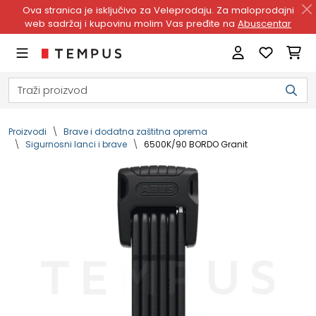
Ova stranica je isključivo za Veleprodaju. Za maloprodajni
web sadržaj i kupovinu molim Vas pređite na
Abuscentar
Proizvodi
Brave i dodatna zaštitna oprema
Sigurnosni lanci i brave
6500K/90 BORDO Granit