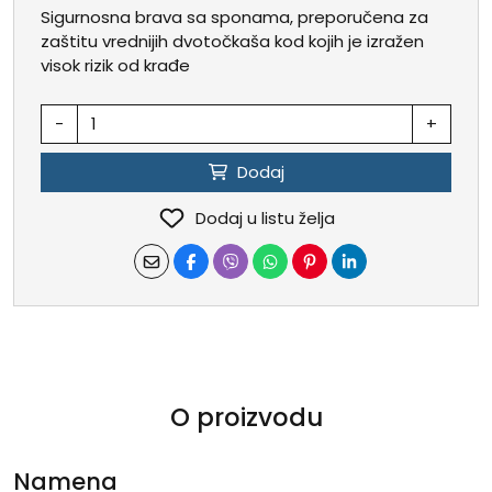
Sigurnosna brava sa sponama, preporučena za
zaštitu vrednijih dvotočkaša kod kojih je izražen
visok rizik od krađe
-
+
Dodaj
Dodaj u listu želja
O proizvodu
Namena