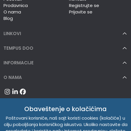
Prodavnica
Registrujte se
O nama
Prijavite se
Blog
LINKOVI
TEMPUS DOO
INFORMACIJE
O NAMA
Obaveštenje o kolačićima
Poštovani korisniče, naš sajt koristi cookies (kolačiće) u
cilju poboljšanja korisničkog iskustva. Ukoliko nastavite da
pregledate i koristite našu Internet prodavnicu, slažete