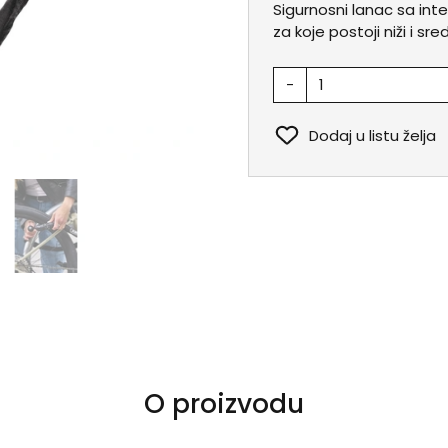
Sigurnosni lanac sa in
za koje postoji niži i sre
-
Dodaj u listu želja
O proizvodu