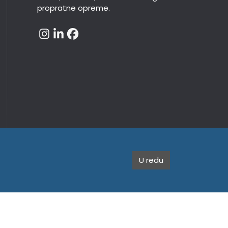
propratne opreme.
U redu