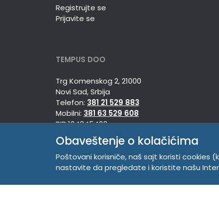
Registrujte se
Prijavite se
TEMPUS DOO
Trg Komenskog 2, 21000
Novi Sad, Srbija
Telefon:
381 21 529 883
Mobilni:
381 63 529 608
PIB 104345469
Matični broj 20150718
Obaveštenje o kolačićima
Poštovani korisniče, naš sajt koristi cookies (k
nastavite da pregledate i koristite našu Int