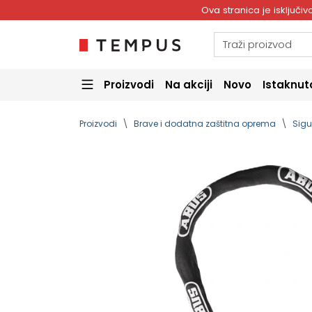
Ova stranica je isključ
Proizvodi
Na akciji
Novo
Istaknut
Proizvodi
Brave i dodatna zaštitna oprema
Sigu