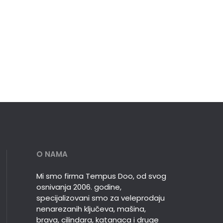
O NAMA
Mi smo firma Tempus Doo, od svog
osnivanja 2006. godine,
specijalizovani smo za veleprodaju
nenarezanih ključeva, mašina,
brava, cilindara, katanaca i druge