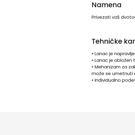
Namena
Privezati vaš dvoto
Tehničke kar
• Lanac je napravlj
• Lanac je obložen
• Mehanizam za zak
može se umetnuti u 
• Individualno pode