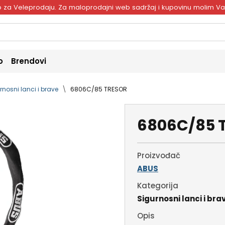
ivo za Veleprodaju. Za maloprodajni web sadržaj i kupovinu molim V
o
Brendovi
rnosni lanci i brave
6806C/85 TRESOR
6806C/85 
Proizvođač
ABUS
Kategorija
Sigurnosni lanci i bra
Opis