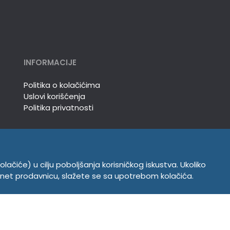
INFORMACIJE
Politika o kolačićima
Uslovi korišćenja
Politika privatnosti
olačiće) u cilju poboljšanja korisničkog iskustva. Ukoliko
ernet prodavnicu, slažete se sa upotrebom kolačića.