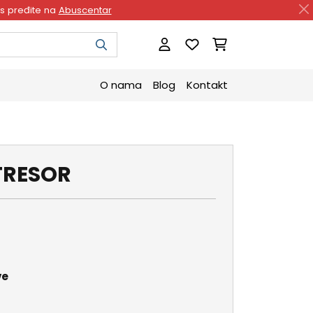
as pređite na
Abuscentar
O nama
Blog
Kontakt
TRESOR
ve