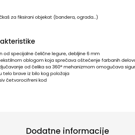
čkaš za fiksirani objekat (bandera, ograda…)
akteristike
en od specijalne čelične legure, debljine 6 mm
 tekstilnom oblogom koja sprečava oštećenje farbanih delova
ljučavanje od čelika sa 360° mehanizmom omogućava sigurn
telo brave iz bilo kog položaja
siv četvorocifreni kod
Dodatne informacije