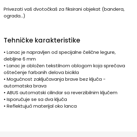
Privezati vaš dvotočkaš za fiksirani objekat (bandera,
ograda…)
Tehničke karakteristike
• Lanac je napravljen od specijalne čelične legure,
debljine 6 mm
• Lanac je obložen tekstilnom oblogom koja sprečava
oštećenje farbanih delova bicikla
• Mogućnost zaključavanja brave bez ključa -
automatska brava
• ABUS automatski cilindar sa reverzibilnim ključem
• Isporučuje se sa dva ključa
• Reflektujući materijal oko lanca