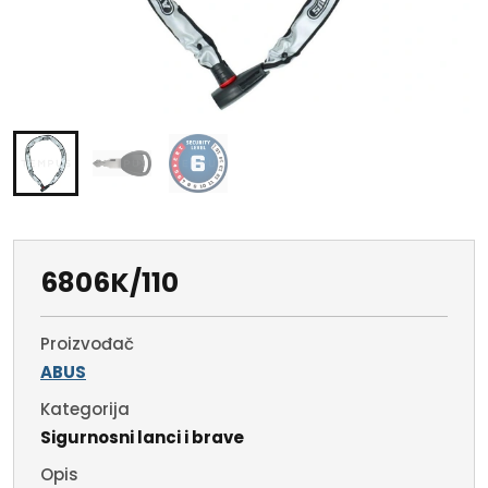
6806K/110
Proizvođač
ABUS
Kategorija
Sigurnosni lanci i brave
Opis