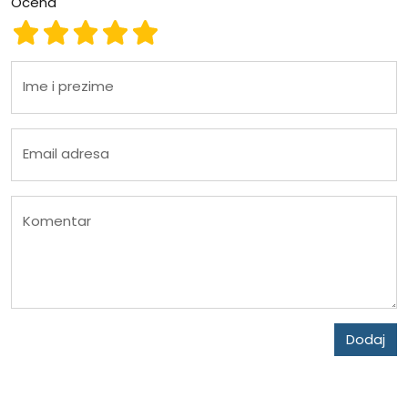
Ocena
Ocena 1
Ocena 2
Ocena 3
Ocena 4
Ocena 5
Ime i prezime
Email adresa
Komentar
Dodaj