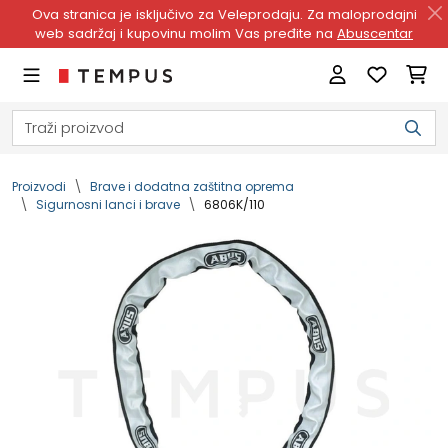
Ova stranica je isključivo za Veleprodaju. Za maloprodajni
web sadržaj i kupovinu molim Vas pređite na
Abuscentar
Proizvodi
Brave i dodatna zaštitna oprema
Sigurnosni lanci i brave
6806K/110