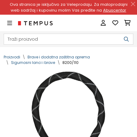
Ova stranica je isključivo za Veleprodaju. Za maloprodajni
web sadržaj i kupovinu molim Vas pređite na
Abuscentar
Proizvodi
Brave i dodatna zaštitna oprema
Sigurnosni lanci i brave
8200/110