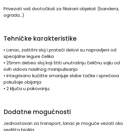
Privezati vaš dvotočkaš za fiksirani objekat (bandera,
ograda…)
Tehničke karakteristike
• Lanac, zaštitni sloj i prateći delovi su napravljeni od
specijalne legure čelika
• 25mm debeo sloj koji štiti unutrašnju čeličnu sajlu od
svih vidova nasilnog manipulisanja
• Integrisano kućište smanjuje slabe tačke i sprečava
pokušaje obijanja
• 2 ključa u pakovanju;
Dodatne mogućnosti
Jednostavan za transport, lanac je moguće vezati oko
sedišta bicikla