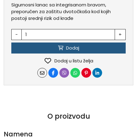
Sigurnosni lanac sa integrisanom bravom,
preporučen za zaštitu dvotočkaša kod kojih
postoji srednji rizik od krađe
-
+
Dodaj
Dodaj u listu želja
O proizvodu
Namena