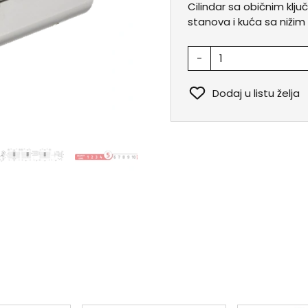
Cilindar sa običnim klj
stanova i kuća sa nižim 
-
Dodaj u listu želja