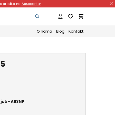
as pređite na
Abuscentar
O nama
Blog
Kontakt
35
ljuč - A93NP