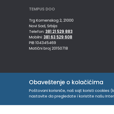
TEMPUS DOO
Trg Komenskog 2, 21000
Novi Sad, Srbija
Telefon:
381 21 529 883
Mobilni:
381 63 529 608
PIB 104345469
Matični broj 20150718
Obaveštenje o kolačićima
Poštovani korisniče, naš sajt koristi cookies (k
nastavite da pregledate i koristite našu Int