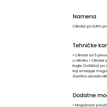
Namena
Cilindar po EURO p
Tehničke kar
• Cilindar sa 5 pino
u cilindru • Cilind
kugle (točkića) po ž
koji smanjuje mogu
Završna obrada nikl
Dodatne mo
• Mogućnost poručiva