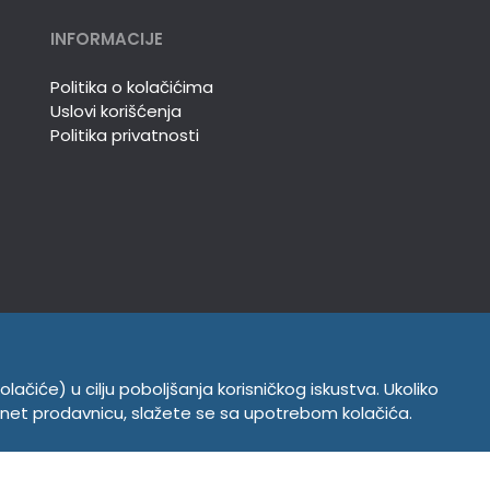
INFORMACIJE
Politika o kolačićima
Uslovi korišćenja
Politika privatnosti
olačiće) u cilju poboljšanja korisničkog iskustva. Ukoliko
ernet prodavnicu, slažete se sa upotrebom kolačića.