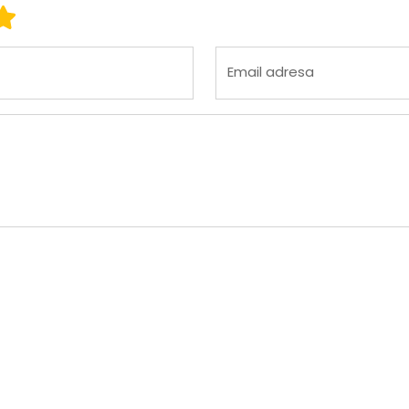
 3
ena 4
Ocena 5
Email adresa