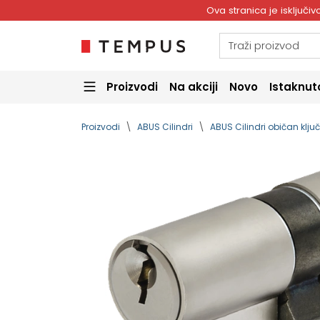
Ova stranica je isključ
Proizvodi
Na akciji
Novo
Istaknut
Proizvodi
ABUS Cilindri
ABUS Cilindri običan klju