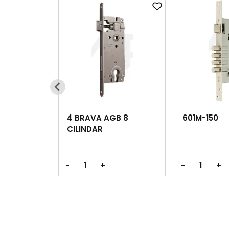
4 BRAVA AGB 8
601M-150
CILINDAR
-
+
-
+