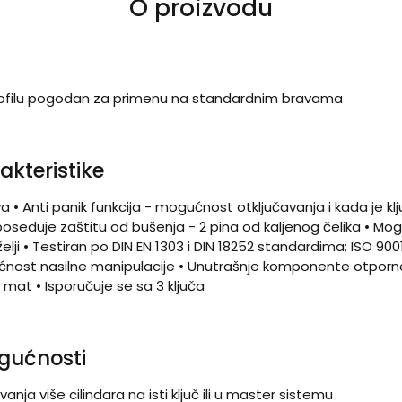
O proizvodu
rofilu pogodan za primenu na standardnim bravama
akteristike
va • Anti panik funkcija - mogućnost otključavanja i kada je k
ar poseduje zaštitu od bušenja - 2 pina od kaljenog čelika • 
elji • Testiran po DIN EN 1303 i DIN 18252 standardima; ISO 9001:
ćnost nasilne manipulacije • Unutrašnje komponente otporne 
 mat • Isporučuje se sa 3 ključa
gućnosti
nja više cilindara na isti ključ ili u master sistemu