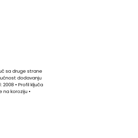
ljuč sa druge strane
Mogućnost dodavanju
 2008 • Profil ključa
na koroziju •