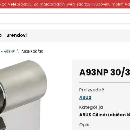
ivo za Veleprodaju. Za maloprodajni web sadržaj i kupovinu molim V
o
Brendovi
č - A93NP
A93NP 30/35
A93NP 30/
Proizvođač
ABUS
Kategorija
ABUS Cilindri običan k
Opis