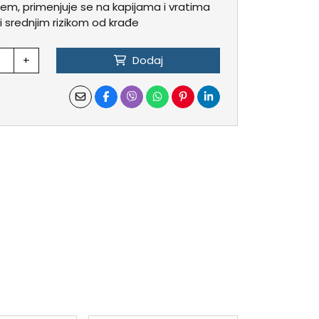
učem, primenjuje se na kapijama i vratima
i srednjim rizikom od krađe
+
Dodaj