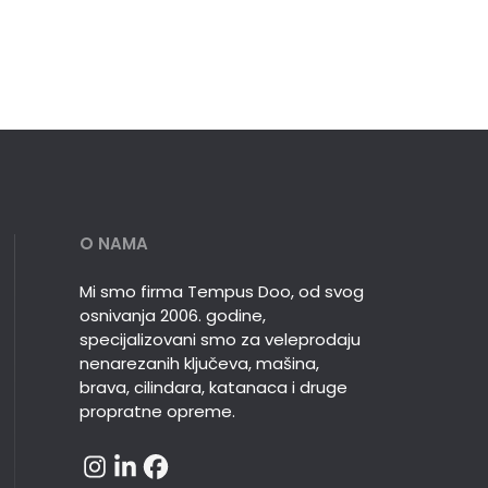
O NAMA
Mi smo firma Tempus Doo, od svog
osnivanja 2006. godine,
specijalizovani smo za veleprodaju
nenarezanih ključeva, mašina,
brava, cilindara, katanaca i druge
propratne opreme.