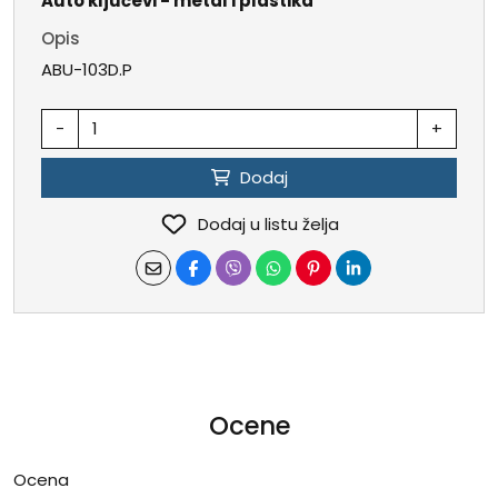
Auto ključevi - metal i plastika
Opis
ABU-103D.P
-
+
Dodaj
Dodaj u listu želja
Ocene
Ocena