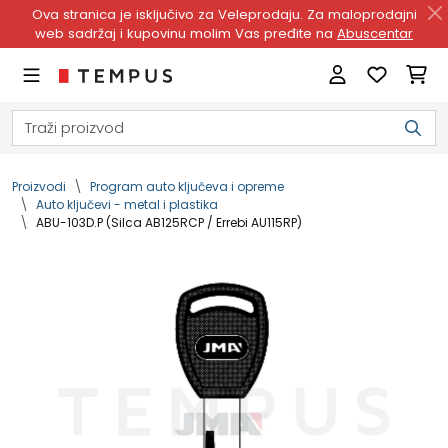
Ova stranica je isključivo za Veleprodaju. Za maloprodajni
web sadržaj i kupovinu molim Vas pređite na
Abuscentar
Proizvodi
Program auto ključeva i opreme
Auto ključevi - metal i plastika
ABU-103D.P (Silca AB125RCP / Errebi AU115RP)