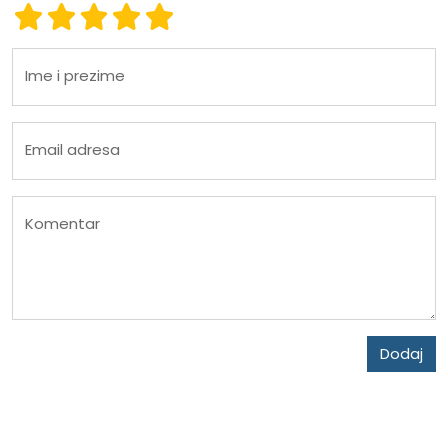
Ocena 1
Ocena 2
Ocena 3
Ocena 4
Ocena 5
Ime i prezime
Email adresa
Komentar
Dodaj