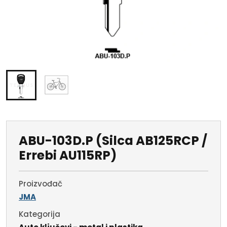
ABU-103D.P (Silca AB125RCP /
Errebi AU115RP)
Proizvođač
JMA
Kategorija