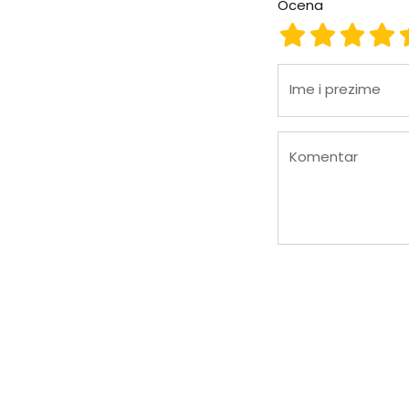
Ocena
Ocena 1
Ocena 2
Ocena
Oc
Ime i prezime
Komentar