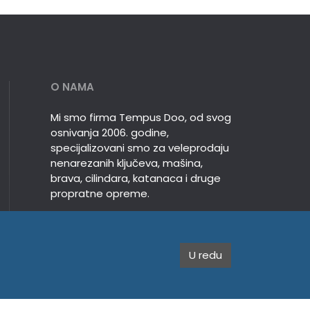
O NAMA
Mi smo firma Tempus Doo, od svog
osnivanja 2006. godine,
specijalizovani smo za veleprodaju
nenarezanih ključeva, mašina,
brava, cilindara, katanaca i druge
propratne opreme.
U redu