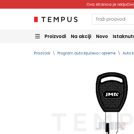
Ova stranica je isključ
Proizvodi
Na akciji
Novo
Istaknut
Proizvodi
Program auto ključeva i opreme
Auto k