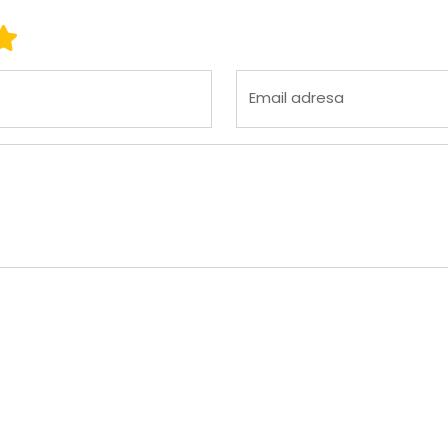
 3
ena 4
Ocena 5
Email adresa