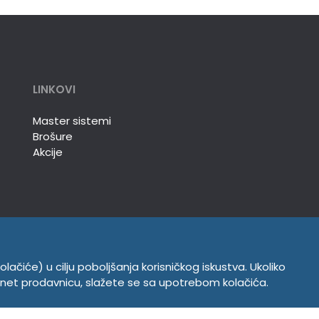
LINKOVI
Master sistemi
Brošure
Akcije
olačiće) u cilju poboljšanja korisničkog iskustva. Ukoliko
INFORMACIJE
ernet prodavnicu, slažete se sa upotrebom kolačića.
Politika o kolačićima