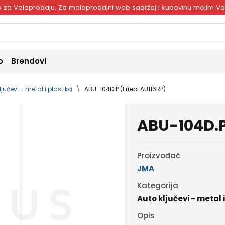
ivo za Veleprodaju. Za maloprodajni web sadržaj i kupovinu molim V
o
Brendovi
ljučevi - metal i plastika
ABU-104D.P (Errebi AU116RP)
ABU-104D.P
Proizvođač
JMA
Kategorija
Auto ključevi - metal 
Opis