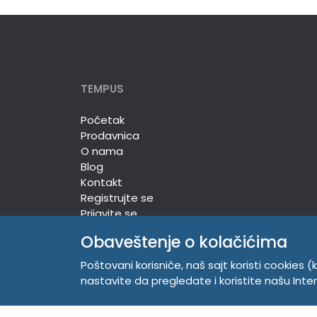
TEMPUS
Početak
Prodavnica
O nama
Blog
Kontakt
Registrujte se
Prijavite se
Obaveštenje o kolačićima
Poštovani korisniče, naš sajt koristi cookies (k
TEMPUS DOO
nastavite da pregledate i koristite našu Int
Trg Komenskog 2, 21000