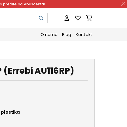
as pređite na
Abuscentar
O nama
Blog
Kontakt
 (Errebi AU116RP)
i plastika