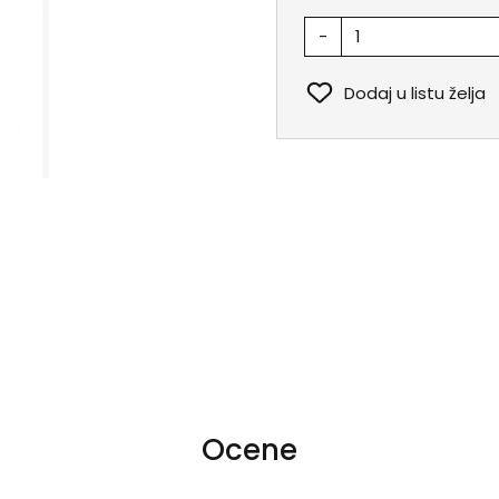
-
Dodaj u listu želja
Ocene