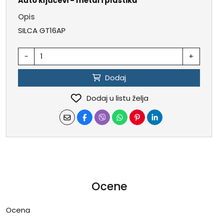
Auto ključevi - metal i plastika
Opis
SILCA GT16AP
-
+
Dodaj
Dodaj u listu želja
Ocene
Ocena