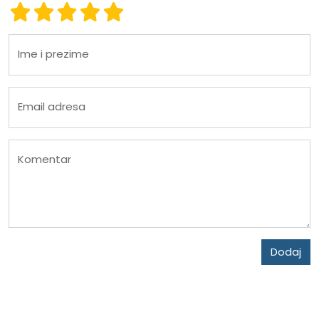
Ocena 1
Ocena 2
Ocena 3
Ocena 4
Ocena 5
Ime i prezime
Email adresa
Komentar
Dodaj