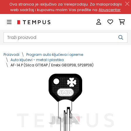
Ova stranica je isključivo za Veleprodaju. Za maloprodajni
web sadržaj i kupovinu molim Vas pređite na
Abuscentar
Proizvodi
Program auto ključeva i opreme
Auto ključevi - metal i plastika
AF-14.P (Silca GT16AP / Errebi GB13P38, SP28P38)