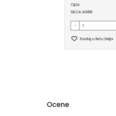
Opis
SILCA AGB6
-
Dodaj u listu želja
Ocene