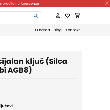
as pređite na
Abuscentar
O nama
Blog
Kontakt
jalan ključ (Silca
ebi AGB8)
ljučevi