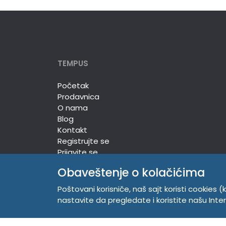
TEMPUS
Početak
Prodavnica
O nama
Blog
Kontakt
Registrujte se
Prijavite se
Obaveštenje o kolačićima
Poštovani korisniče, naš sajt koristi cookies (k
TEMPUS DOO
nastavite da pregledate i koristite našu Int
Trg Komenskog 2, 21000