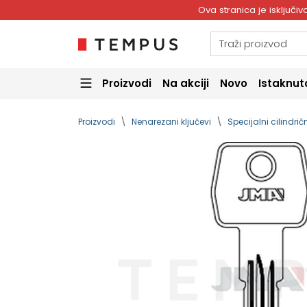
Ova stranica je isključ
Proizvodi
Na akciji
Novo
Istaknut
Proizvodi
Nenarezani ključevi
Specijalni cilindričn