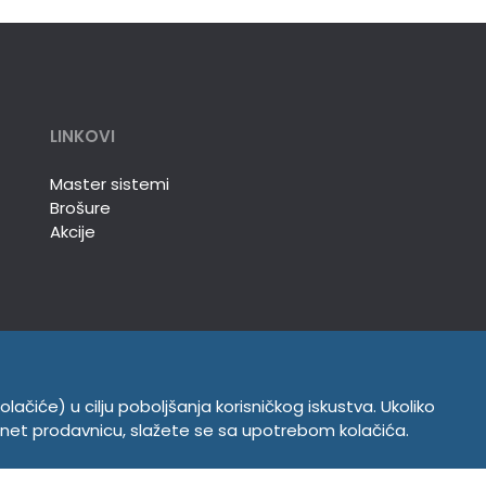
LINKOVI
Master sistemi
Brošure
Akcije
olačiće) u cilju poboljšanja korisničkog iskustva. Ukoliko
INFORMACIJE
ernet prodavnicu, slažete se sa upotrebom kolačića.
Politika o kolačićima