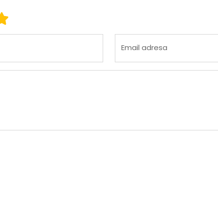
 3
ena 4
Ocena 5
Email adresa