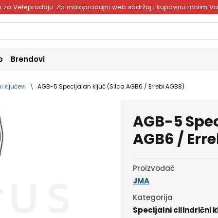
ivo za Veleprodaju. Za maloprodajni web sadržaj i kupovinu molim V
o
Brendovi
i ključevi
AGB-5 Specijalan ključ (Silca AGB6 / Errebi AGB8)
AGB-5 Speci
AGB6 / Err
Proizvođač
JMA
Kategorija
Specijalni cilindrični k