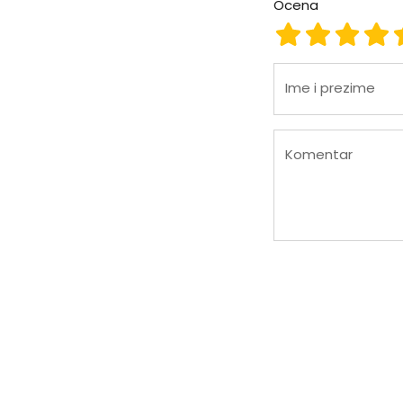
Ocena
Ocena 1
Ocena 2
Ocena
Oc
Ime i prezime
Komentar